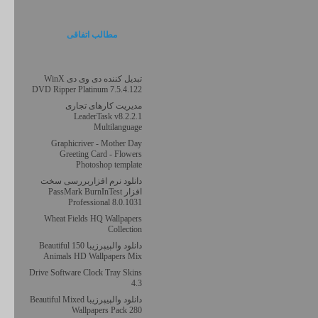
مطالب اتفاقی
تبدیل کننده دی وی دی WinX
DVD Ripper Platinum 7.5.4.122
مدیریت کارهای تجاری
LeaderTask v8.2.2.1
Multilanguage
Graphicriver - Mother Day
Greeting Card - Flowers
Photoshop template
دانلود نرم افزاربررسی سخت
افزار PassMark BurnInTest
Professional 8.0.1031
Wheat Fields HQ Wallpapers
Collection
دانلود والپیپرزیبا 150 Beautiful
Animals HD Wallpapers Mix
Drive Software Clock Tray Skins
4.3
دانلود والپیپرزیبا Beautiful Mixed
Wallpapers Pack 280