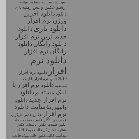
wallpaper love
woman wallpaper
آرشیو عکس و پس زمینه
بازی
دانلود اخرين
دانلود
ورژن نرم افزار
دانلود بازی
دانلود
جديد ترين نرم افزار
دانلود رايگان
دانلود
رايگان نرم افزار
دانلود نرم
افزار
دانلود نرم افزار
2010
دانلود نرم افزار با لينک
دانلود نرم افزار با
مستقيم
دانلود
لینک مستقیم
نرم افزار جديد
دانلود
سايت دانلود
والپیپرزیبا
نرم افزار
عکس
عکس بازیگران
عکس خوانندگان
عکس صفحه دسکتاپ
عکس طبیعت
عکس
عکس عاشقانه
قالب
قالب جوملا
منظره
عکس گل
سایت
قالب
قالب فلش
قالب نیوک