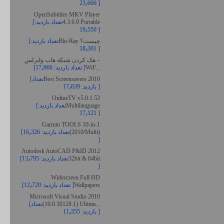
23٫606 ]
OpenSubtitles MKV Player
4.3.6.9 Portable
[تعداد بازدید:
19٫550 ]
Blu-Ray چیست؟
[تعداد بازدید:
18٫301 ]
هک کردن شبکه هاب وایرلس –
WiF...
[تعداد بازدید: 17٫966 ]
Best Screensavers 2010
[تعداد
بازدید: 17٫639 ]
OnlineTV v5.0.1.52
Multilanguage
[تعداد بازدید:
17٫121 ]
Garmin TOOLS 10-in-1
(2010/Multi)
[تعداد بازدید: 16٫326
]
Autodesk AutoCAD P&ID 2012
32bit & 64bit
[تعداد بازدید: 13٫795
]
Widescreen Full HD
Wallpapers
[تعداد بازدید: 12٫729 ]
Microsoft Visual Studio 2010
(10.0.30128.1) Ultima...
[تعداد
بازدید: 11٫355 ]