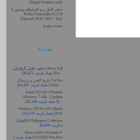
Elegant business cards
حذف کامل نرم افزارهای ویندوز با
Perfect Uninstaller 6.3.3.9
Datecode 29.07.2013 + Key
Logos vector
بهترين ها
دانلود عکس گرافیکی Ode to Fall
Tex...
[تعداد بازدید: 48٫472 ]
بازی اکشن و ترسناک I’m Not
Alone ...
[تعداد بازدید: 43٫261 ]
AutoCAD 2011 Portable
Windows 7 x86 – Updates
fr...
[تعداد بازدید: 42٫348 ]
Windows XP Pro SP3 March
2010
[تعداد بازدید: 33٫178 ]
Hd Wallpapers Collection
[تعداد
بازدید: 26٫939 ]
Avira AntiVir Premium V
10.0.0.603 Plus Key
[تعداد بازدید: