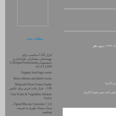
مطالب جديد
بدون نظر
ابزار CAD مناسب برای
مهندسان، معماران، طراحان و
دانشجویان CADopia Professional
14 v13.2.039
Organic food logo vector
Retro ribbons and labels vector
ي (لازم)
Mojosoft Photo Frame Studio
2.89 – قرار دادن فریم برای عکس
يش داده نمي شود) (لازم)
Cute Fruits & Vegetables Stickers
Vector
Tipard Blu-ray Converter 7.1.8 –
مبدل دیسک بلوری به فرمت
ویدئویی