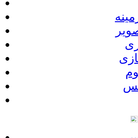
ینه
ویر
ری
ازی
وم
کس
وس