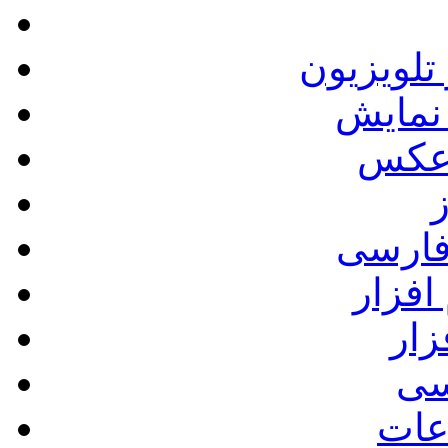
 تلویزیون
نمایش
 عكس
ز
فارسی
سی
اعات