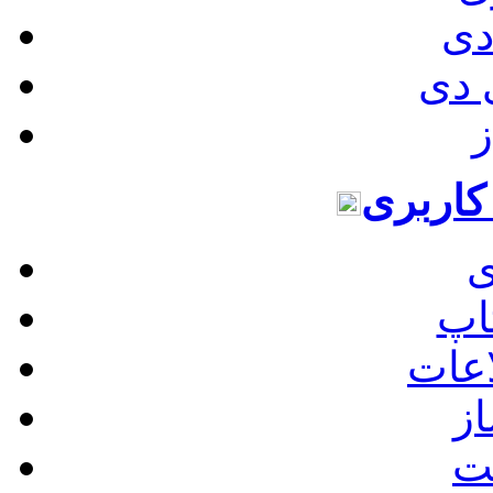
دی
 دی
ز
کاربری
ی
اپ
اعات
ز
ت