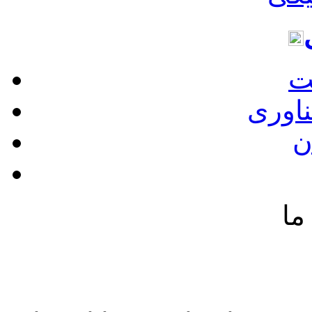
ت
ناوری
ن
ما