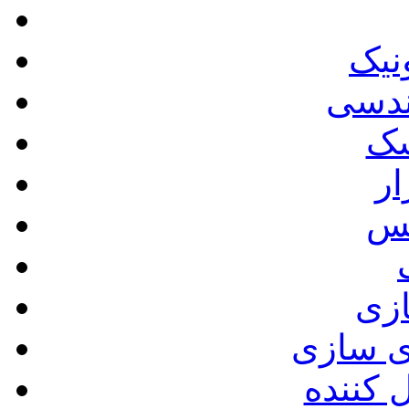
نیک
ندسی
سک
ر
کس
ازی
ی سازی
ل کننده