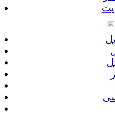
یت
یل
ل
ل
ر
سی