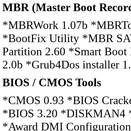
MBR (Master Boot Record
*MBRWork 1.07b *MBRToo
*BootFix Utility *MBR S
Partition 2.60 *Smart Boo
2.0b *Grub4Dos installer 1
BIOS / CMOS Tools
*CMOS 0.93 *BIOS Cracker
*BIOS 3.20 *DISKMAN4 *
*Award DMI Configuration 