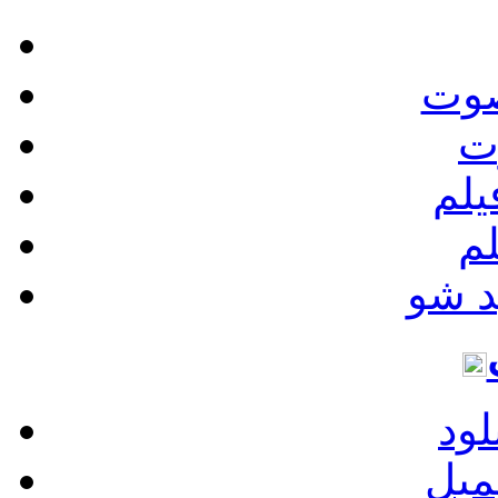
صوت
ت
یلم
م
د شو
لود
یمیل