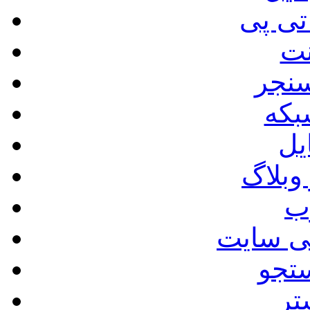
تی پی
نت
سنجر
بکه
یل
وبلاگ
ب
حی سایت
تجو
تر