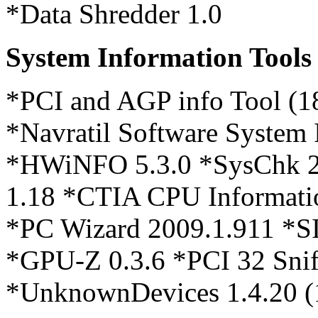
*Data Shredder 1.0
System Information Tools
*PCI and AGP info Tool (1
*Navratil Software System 
*HWiNFO 5.3.0 *SysChk 2.4
1.18 *CTIA CPU Informatio
*PC Wizard 2009.1.911 *
*GPU-Z 0.3.6 *PCI 32 Sniff
*UnknownDevices 1.4.20 