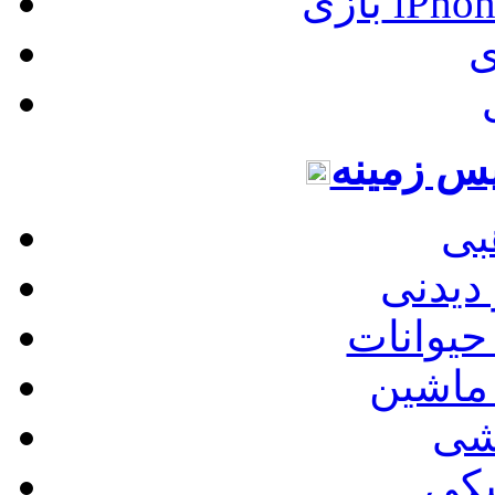
بازی iP
س زمینه
بی
دیدنی
یوانات
ماشین
شی
کی