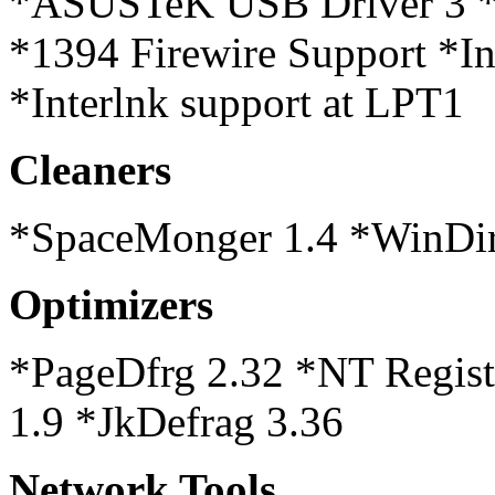
*ASUSTeK USB Driver 3 *
*1394 Firewire Support *I
*Interlnk support at LPT1
Cleaners
*SpaceMonger 1.4 *WinDirS
Optimizers
*PageDfrg 2.32 *NT Regist
1.9 *JkDefrag 3.36
Network Tools