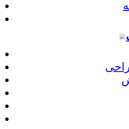
ه
راحی
ش