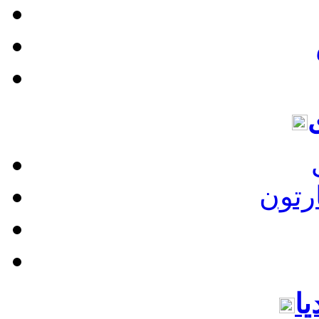
رتون
یا