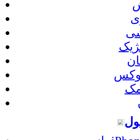
ش
ی
شی
ژیک
ان
نوکس
مک
ول