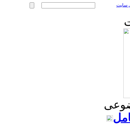
 سایت
ت
ضوعی
مل