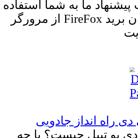
پيشنهاد ما به شما استفاده
یت
ی بو تیبل چیست؟ با چه