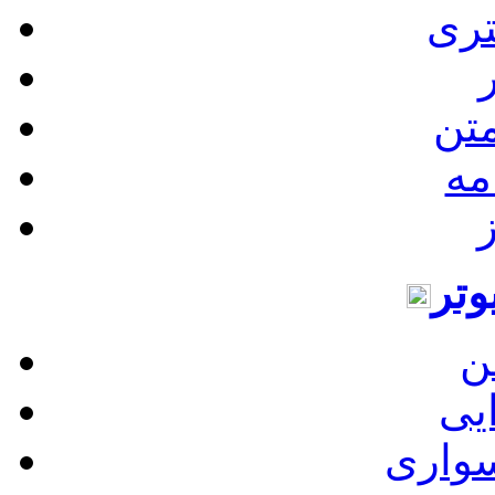
تری
ر
تن
مه
ز
وتر
ن
یی
سواری