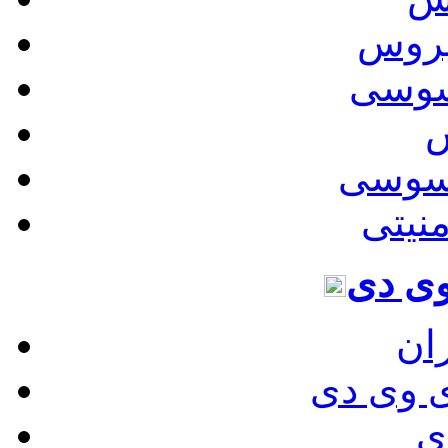
یروس
سوسی
ش
اسوسی
منیتی
ی دی
ان
 وی دی
ی