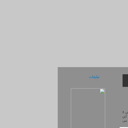
تبلیغات
رایت و کپی DVD می باشد. با داشتن ۸
کنید. این
 دی می