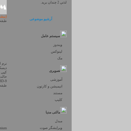
لذتي 2 چندان بريد.
(بیش
آرشیو موضوعی
طبقه 
سیستم عامل
ویندوز
لینوکس
مک
نرم ا
دیسک
تصویری
کپی ه
حالت ۱:۱ می باشد. ازدیگر قابلیت ها ی این برنامه می 
آموزشی
-25، BD-9
طبقه 
انیمیشن و کارتون
مستند
کلیپ
مالتی مدیا
مبدل
ویرایشگر صوت
itanium