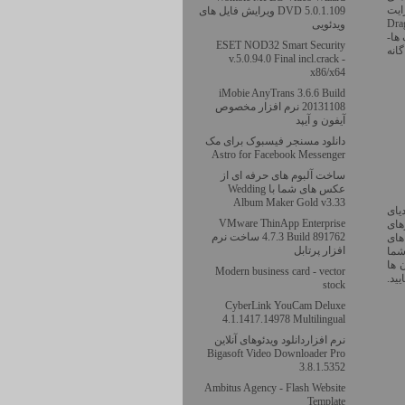
ایت
DVD 5.0.1.109 ویرایش فایل های
Toast:- دارای سیستم Drag&Drop
ویدئویی
 گرفتن از دیسک ها-
ESET NOD32 Smart Security
انه
v.5.0.94.0 Final incl.crack -
x86/x64
iMobie AnyTrans 3.6.6 Build
20131108 نرم افزار مخصوص
آیفون و آیپد
دانلود مسنجر فیسبوک برای مک
Astro for Facebook Messenger
ساخت آلبوم های حرفه ای از
عکس های شما با Wedding
Album Maker Gold v3.33
دیای
VMware ThinApp Enterprise
رهای
4.7.3 Build 891762 ساخت نرم
های
افزار پرتابل
شما
 ها
Modern business card - vector
stock
CyberLink YouCam Deluxe
4.1.1417.14978 Multilingual
نرم افزاردانلود ویدئوهای آنلاین
Bigasoft Video Downloader Pro
3.8.1.5352
Ambitus Agency - Flash Website
Template