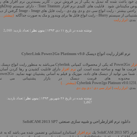
 خود باعث شده که تبدیل به یکی از پر فروش ترین ، کاربر پسندترین نرم افزار های ر
مخصوص مکینتاش شود . قابلیت های کلیدی نرم افزار t Titanium
برای راحتی بیشتر - رایت انواع سی دی و دی وی دی - رایت فایل های Image
سیستم Blurry - رایت انواع فایل ها برای ویندوز و مک به صورت جداگانه
(بیشتر…)
بندی:
ابزار رایت
نوشته شده در تاريخ ۱۱ دی ۱۳۹۳ |
بدون نظر
| تعداد بازدید: 2٫160
نرم افزار رایت انواع دیسک CyberLink Power2Go Platinum v9.0
فزار
Power2Go كه یكی از محصولات كمپانی Cyberlink می‌باشد به منظور رایت انواع دیس
 فرمت‌ ها تهیه و ساخته شده است. این
نرم افزار
دارای قابلیت کشیدن و رها کردن آسان
م محدوده های فرمت دیسک در بازار پشتیبانی می نمای
(بیشتر…)
بندی:
ابزار رایت
|
ابزار سی دی / دی وی دی
نوشته شده در تاريخ ۲۶ شهریور ۱۳۹۳ |
بدون نظر
| تعداد بازدید:
1٫867
دانلود نرم افزارطراحی و شبیه سازی صنعتی SolidCAM 2013 SP7
SolidCAM 201 يك
نرم افزار
استانداردِ استثنايي و تضمين شده مي باشد كه به عن