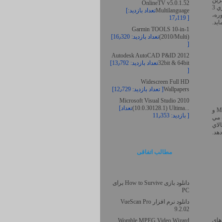
بهترين
OnlineTV v5.0.1.52
كلاس هاي ساخت را در داخل SolidWorks فراهم مي آورد و فرآيندهاي فرزكاري 2.5 بعدي، فرزكاري 3
Multilanguage
[تعداد بازدید:
5 محوره،
17٫119 ]
Garmin TOOLS 10-in-1
(2010/Multi)
[تعداد بازدید: 16٫320
]
Autodesk AutoCAD P&ID 2012
32bit & 64bit
[تعداد بازدید: 13٫792
]
Widescreen Full HD
Wallpapers
[تعداد بازدید: 12٫729 ]
Microsoft Visual Studio 2010
(10.0.30128.1) Ultima...
[تعداد
Parallels Desktop for Mac مي توانيد هر دو سيستم عامل ويندوز و Mac OS X و
بازدید: 11٫353 ]
ب مي
د. کارآيي بالاي
مطالب اتفاقی
دانلود بازی How to Survive برای
PC
دانلود نرم افزار VueScan Pro
9.2.02
های
Womble MPEG Video Wizard