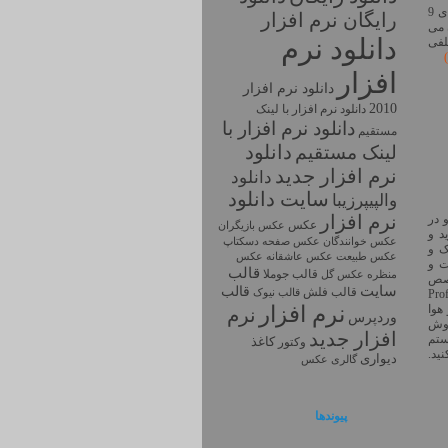
برنامه ای جهت کپی DVD های فیلم با امکان فشرده سازی DVD های 9
رايگان نرم افزار
 توسط ان می
دانلود نرم
 برنامه از7 حالت مختلفی
افزار
دانلود نرم افزار
2010
دانلود نرم افزار با لينک
دانلود نرم افزار با
مستقيم
دانلود
لینک مستقیم
نرم افزار جديد
دانلود
سايت دانلود
والپیپرزیبا
نرم افزار
 در
عکس
عکس بازیگران
د و
عکس خوانندگان
عکس صفحه دسکتاپ
ک و
عکس طبیعت
عکس
عکس عاشقانه
ت و
قالب
قالب جوملا
منظره
عکس گل
خصص
سایت
قالب
قالب فلش
قالب نیوک
Professional 
نرم افزار
 هوا
نرم
وردپرس
روش
افزار جديد
ستم
کاغذ
وکتور
.
دیواری
گالری عکس
پیوندها