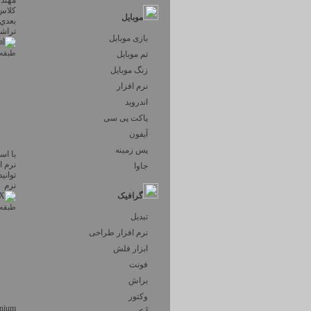
موبایل
بعدي، ماش
تراشكاري
بازی موبایل
تم موبایل
طبقه 
زنگ موبایل
نرم افزار
اندروید
پاکت پی سی
آیفون
پس زمینه
با اس
نرم ا
جاوا
نرم ا
گرافیک
طبقه 
تبدیل
نرم افزار طراحی
ابزار فلش
فونت
براش
وکتور
itanium