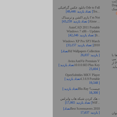
ایت
Toas: - دارای سیستم Drag&Drop
دانلود عکس گرافیکی Ode to Fall
Image -  گرفتن از دیسک
Tex...
[تعداد بازدید: 48٫446 ]
بازی اکشن و ترسناک I’m Not
Alone ...
[تعداد بازدید: 43٫259 ]
AutoCAD 2011 Portable
Windows 7 x86 – Updates
fr...
[تعداد بازدید: 42٫346 ]
Windows XP Pro SP3 March
2010
[تعداد بازدید: 33٫157 ]
Hd Wallpapers Collection
[تعداد
بازدید: 26٫937 ]
ك ‌ها با
 می
Avira AntiVir Premium V
باشد. شما می توانید از دیسک های داده، موزیک و فیلم به آسانی پشتیبان تهیه نمایید. Power2Go از
10.0.0.603 Plus Key
[تعداد بازدید:
د.
23٫604 ]
OpenSubtitles MKV Player
4.3.6.9 Portable
[تعداد بازدید:
19٫548 ]
Blu-Ray چیست؟
[تعداد بازدید:
18٫300 ]
هک کردن شبکه هاب وایرلس –
WiF...
[تعداد بازدید: 17٫965 ]
Best Screensavers 2010
[تعداد
بازدید: 17٫637 ]
وان