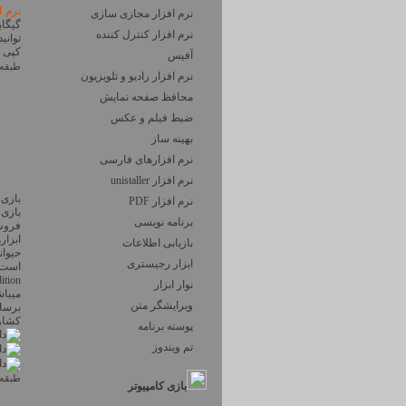
نرم ا
نرم افزار مجازی سازی
نرم افزار کنترل کننده
کپی ک
آفیس
طبقه 
نرم افزار رادیو و تلویزیون
محافظ صفحه نمایش
ضبط فيلم و عكس
بهینه ساز
نرم افزارهای فارسی
نرم افزار unistaller
بازی
نرم افزار PDF
بازی 
برنامه نویسی
فروش
ابزار
بازیابی اطلاعات
حیوا
ابزار رجیستری
نوار ابزار
میبا
ویرایشگر متن
برسان
کش
پوسته برنامه
تم ویندوز
طبقه 
بازی کامپیوتر