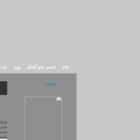
خانه
انجمن هاي گفتگو
ورود
ثبت 
تبلیغات
DVDFab یکی از قدرتمن
نسخه
باشد.