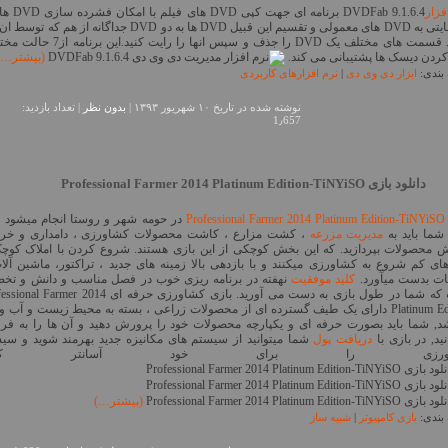
فزار
DVDFab 9.1.6.4
گیگابایتی به DVD های معمولی و تقسیم این قبیل DVD ها به دو DVD جداگانه از هم که
توانید قسمت های مختلف یک DVD را جذف و سپس انها را رایت کنید.این
ردن دیسک ها پشتیبانی می کند.
(بیشتر…)
بندی:
ابزار دی وی دی
|
نرم افزارهای کاربردی
نوشته شده در تاريخ ۱۰ شهریور ۱۳۹۳ |
بدون نظر
| تعداد بازدید:
1٫657
دانلود بازی Professional Farmer 2014 Platinum Edition-TiNYiSO
Professional Farmer 2014 Platinum Edition-TiNYiSO
در حومه شهر و روستا انجام میشود و
شما باید به
مدیریت مزرعه
، کشت مزارع ، کاشت محصولات کشاورزی ، دامداری و خری
 محصولات بپردازید. که این بخش کوچکی از این بازی هستند. شروع کردن با املاک کوچ
های کم شروع به کشاورزی میکنند و با بازدهی بالا زمینه های جدید ، تراکتور، ماشین آلا
نات بدست میآورد.
کلید موفقیت
نهفته در برنامه ریزی خوب در فصل مناسب و دانش و ت
است که شما در طول بازی به دست می آورید. بازی کشاورزی حرفه ای Farmer 2014
Platinum Edition دارای یک طیف گسترده ای از محصولات زراعی ، بسته به محیط زیست و آب و
شد, شما باید بصورت حرفه ای و یکپارچه محصولات خود را پرورش دهید و آن ها را به ف
ید, در بازی با
دریافت پول
شما میتوانید از سیستم های مکانیزه جدید بهرمند شوید و سی
اورزی را برای خود آسانتر کنید
(بیشتر…)
بندی:
بازی کامپیوتر
|
شبیه ساز