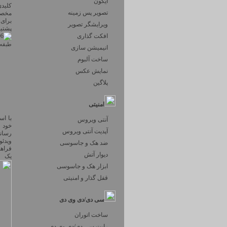
آیکون
کلیدی
تصویر پس زمینه
ویرایشگر تصویر
پشتیب
افکت گذاری
طبقه 
انیمیشن سازی
ساخت آلبوم
نمایش عکس
پلاگین
امنیتی
با اس
آنتی ویروس
آپدیت آنتی ویروس
رسانه
ویدئو
ضد هک و جاسوسی
فراهم
دیوار آتش
یک ن
ابزار هک و جاسوسی
قفل گذار و امنیتی
سی دی/دی وی دی
ساخت اتوران
رایت سی دی/دی وی دی