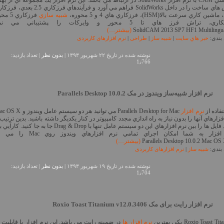
مهندسي CAM با نرم افزار SolidWorks در ارتباط مي باشد. اين نرم افزار يك مجموعه اي از 
ين كاري سرعت بالا(HSM)، فرزكاري هاي 4 و 5 محوره،
شبيه سازي
فرزكاري 
، تراش فرز هاي تا 5 محور و وايركات را پشتيباني مي نمايد.
(بیشتر…)
بندی:
خبر هاي سايت
|
شبیه ساز
|
طراحی
|
نرم افزارهای کاربردی
نوشته شده در تاريخ ۲۲ شهریور ۱۳۹۳ |
بدون نظر
| تعداد بازدید:
1٫766
نرم افزار شبیه‌ساز ویندوز در مک Parallels Desktop 10.0.2
تفاده از
نرم افزار
فزارهاي آنها را بدون نياز به راه اندازي مجدد کامپيوتر در کنار يکديگر داشته باشيد. بدين ترتي
توانيد فايل ها را بين نرم افزارهاي اين دو سيستم عامل تنها با Drag & Drop جا به جا کني
فزار به شما امکان اجراي تمامي نرم افزارهاي ويندوز روي Mac را مي دهد.
(بیشتر…)
بندی:
شبیه ساز
|
نرم افزارهای کاربردی
نوشته شده در تاريخ ۱۹ شهریور ۱۳۹۳ |
بدون نظر
| تعداد بازدید:
1٫704
نرم افزار رایت برای مک Roxio Toast Titanium v12.0.3406
Roxio Toast T یکی بهترین
نرم افزار ها
در ضمینه رایت می باشد. این نرم افزار با قابلیت 