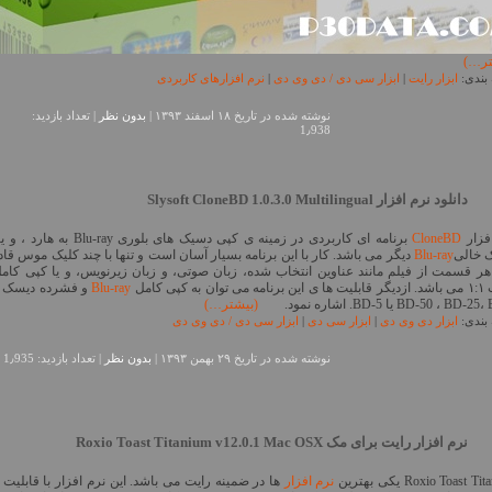
تر…)
بندی:
ابزار رایت
|
ابزار سی دی / دی وی دی
|
نرم افزارهای کاربردی
نوشته شده در تاريخ ۱۸ اسفند ۱۳۹۳ |
بدون نظر
| تعداد بازدید:
1٫938
دانلود نرم افزار Slysoft CloneBD 1.0.3.0 Multilingual
فزار
CloneBD
برنامه ای کاربردی در زمینه ی کپی دسیک های بلوری Blu-ray ب
 خالی
Blu-ray
دیگر می باشد. کار با این برنامه بسیار آسان است و تنها با چند کلیک موس قادر
ر قسمت از فیلم مانند عناوین انتخاب شده، زبان صوتی، و زبان زیرنویس، و یا کپی کامل
توان به کپی کامل
Blu-ray
و فشرده دیسک 
BD-50 ، BD یا BD-5. اشاره نمود.
(بیشتر…)
بندی:
ابزار دی وی دی
|
ابزار سی دی
|
ابزار سی دی / دی وی دی
نوشته شده در تاريخ ۲۹ بهمن ۱۳۹۳ |
بدون نظر
| تعداد بازدید: 1٫935
نرم افزار رایت برای مک Roxio Toast Titanium v12.0.1 Mac OSX
Roxio Toast T یکی بهترین
نرم افزار
ها در ضمینه رایت می باشد. این نرم افزار با قابلیت 