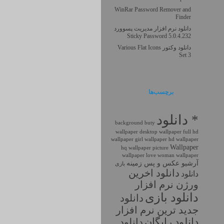
WinRar Password Remover and
Finder
دانلود نرم افزار مدیریت پسوورد
Sticky Password 5.0.4.232
دانلود وکتور Various Flat Icons
Set 3
برچسب‌ها
* دانلود
background
buty
wallpaper
desktop wallpaper
full hd
wallpaper
girl wallpaper
hd wallpaper
Wallpaper
hq wallpaper
picture
wallpaper love
woman wallpaper
آرشیو عکس و پس زمینه
بازی
دانلود اخرين
دانلود
ورژن نرم افزار
دانلود بازی
دانلود
جديد ترين نرم افزار
دانلود رايگان
دانلود