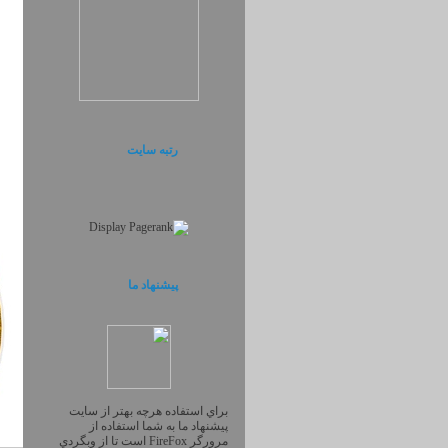
رتبه سایت
پیشنهاد ما
براي استفاده هرچه بهتر از سايت
پيشنهاد ما به شما استفاده از
مرورگر FireFox است تا از وبگردي