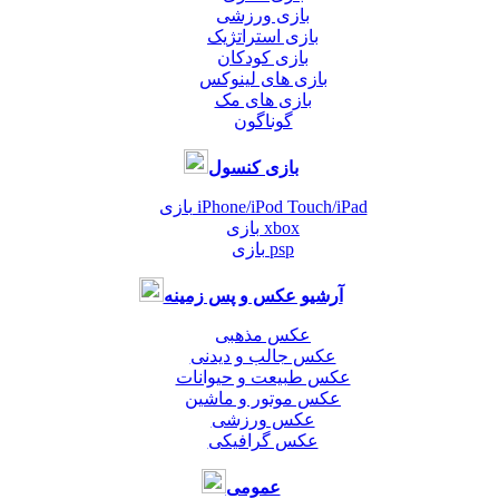
بازی ورزشی
بازی استراتژیک
بازی کودکان
بازی های لینوکس
بازی های مک
گوناگون
بازی کنسول
بازی iPhone/iPod Touch/iPad
بازی xbox
بازی psp
آرشیو عکس و پس زمینه
عکس مذهبی
عکس جالب و دیدنی
عکس طبیعت و حیوانات
عکس موتور و ماشین
عکس ورزشی
عکس گرافیکی
عمومی