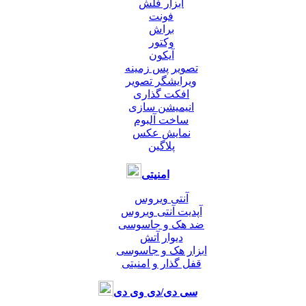
ابزار فلش
فونت
براش
وکتور
آیکون
تصویر پس زمینه
ویرایشگر تصویر
افکت گذاری
انیمیشن سازی
ساخت آلبوم
نمایش عکس
پلاگین
امنیتی
آنتی ویروس
آپدیت آنتی ویروس
ضد هک و جاسوسی
دیوار آتش
ابزار هک و جاسوسی
قفل گذار و امنیتی
سی دی/دی وی دی