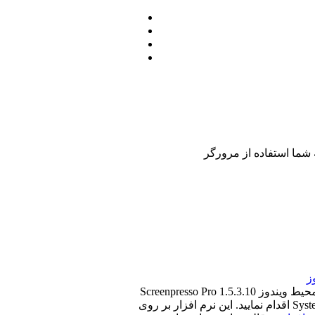
محیط ویندوز
اقدام نمایید. این نرم افزار بر روی System Tray ویندوز قرار می گیرد و از طریق آیکون آن شما می توانید به عملیات اصلی آن دست یابید. همچنین از