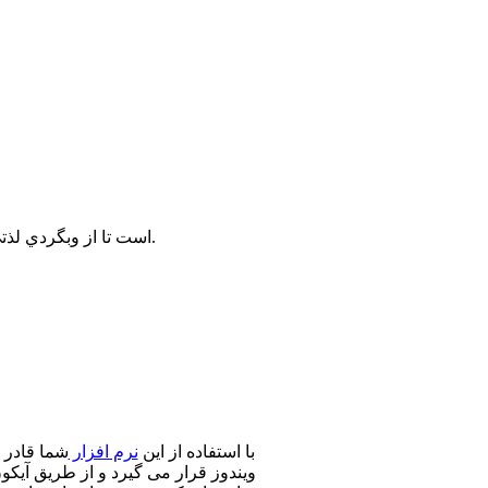
براي استفاده هرچه بهتر از سايت پيشنهاد ما به شما استفاده از مرورگر FireFox است تا از وبگردي لذتي 2 چندان بريد.
Screenpresso Pro 1.5.3.10 با استفاده از این
نرم افزار
شما قادر 