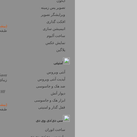
آیکون
تصویر پس زمینه
ویرایشگر تصویر
افکت گذاری
(بیش
انیمیشن سازی
طبقه 
ساخت آلبوم
نمایش عکس
پلاگین
امنیتی
آنتی ویروس
آپدیت آنتی ویروس
زیبای
ضد هک و جاسوسی
| HF
دیوار آتش
ابزار هک و جاسوسی
(بیش
قفل گذار و امنیتی
طبقه 
سی دی/دی وی دی
ساخت اتوران
رایت سی دی/دی وی دی