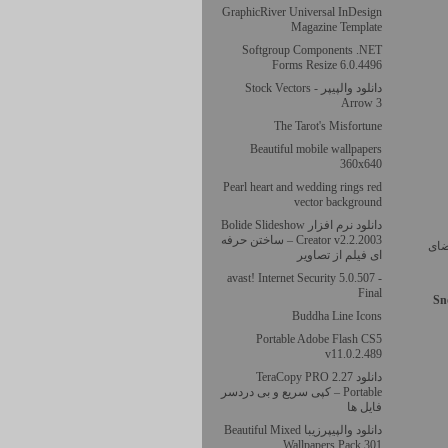
GraphicRiver Universal InDesign
Magazine Template
Softgroup Components .NET
Forms Resize 6.0.4496
دانلود والپیپر Stock Vectors -
Arrow 3
The Tarot's Misfortune
Beautiful mobile wallpapers
360х640
Pearl heart and wedding rings red
vector background
دانلود نرم افزار Bolide Slideshow
Creator v2.2.2003 – ساختن حرفه
 فضای
ای فیلم از تصاویر
avast! Internet Security 5.0.507 -
Final
Sn
Buddha Line Icons
Portable Adobe Flash CS5
v11.0.2.489
دانلود TeraCopy PRO 2.27
Portable – کپی سریع و بی دردسر
فایل ها
دانلود والپیپرزیبا Beautiful Mixed
Wallpapers Pack 301