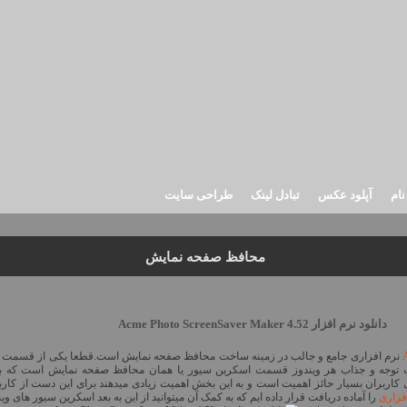
نام
آپلود عکس
تبادل لینک
طراحی سایت
محافظ صفحه نمایش
دانلود نرم افزار Acme Photo ScreenSaver Maker 4.52
نرم افزاری جامع و جالب در زمینه ساخت محافظ صفحه نمایش است.قطعا یکی از قسمت 
 توجه و جذاب هر ویندوز قسمت اسکرین سیور یا همان محافظ صفحه نمایش است که ب
کاربران بسیار حائز اهمیت است و به این بخش اهمیت زیادی میدهند برای این دست از کارب
فزاری
را آماده دریافت قرار داده ایم که به کمک آن میتوانید از این به بعد اسکرین سیور های وی