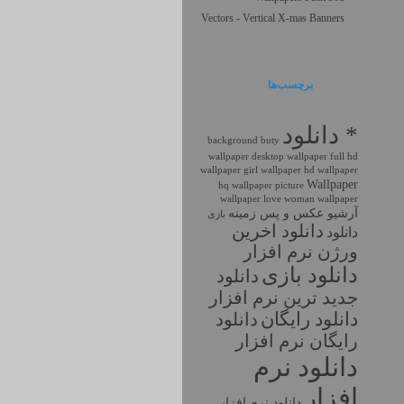
Vectors - Vertical X-mas Banners
برچسب‌ها
* دانلود
background
buty
wallpaper
desktop wallpaper
full hd
wallpaper
girl wallpaper
hd wallpaper
Wallpaper
hq wallpaper
picture
wallpaper love
woman wallpaper
آرشیو عکس و پس زمینه
بازی
دانلود اخرين
دانلود
ورژن نرم افزار
دانلود بازی
دانلود
جديد ترين نرم افزار
دانلود رايگان
دانلود
رايگان نرم افزار
دانلود نرم
افزار
دانلود نرم افزار