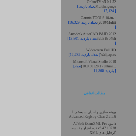
OnlineTV v5.0.1.52
Multilanguage
[تعداد بازدید:
17٫124 ]
Garmin TOOLS 10-in-1
(2010/Multi)
[تعداد بازدید: 16٫329
]
Autodesk AutoCAD P&ID 2012
32bit & 64bit
[تعداد بازدید: 13٫801
]
Widescreen Full HD
Wallpapers
[تعداد بازدید: 12٫735 ]
Microsoft Visual Studio 2010
(10.0.30128.1) Ultima...
[تعداد
بازدید: 11٫360 ]
مطالب اتفاقی
بهینه سازی و احیای سیستم با
Advanced Registry Clear 2.2.5.6
دانلود A7Soft ExamXML Pro
v5.47.10738 نرم افزار مقایسه
گرفایل های XML