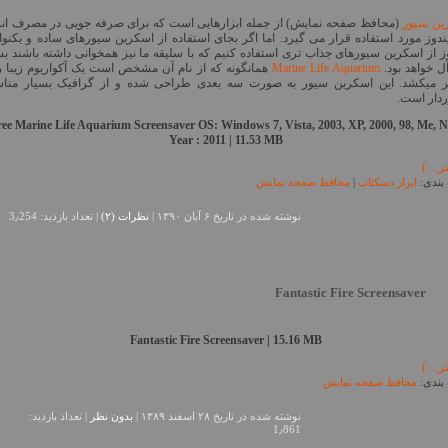
ین سیور
(محافظ صفحه نمایش) از جمله ابزارهایی است که برای صرفه جویی در مصرف ان
ندوز مورد استفاده قرار می گیرد. اما اگر بجای استفاده از اسکرین سیورهای ساده و یکنو
ز از اسکرین سیورهای جذاب تری استفاده کنیم که با سلیقه ما نیز همخوانی داشته باشند بس
آل خواهد بود.
Marine Life Aquarium
همانگونه که از نام آن مشخص است یک آکواریوم زیبا را
ر میکشد. این اسکرین سیور به صورت سه بعدی طراحی شده و از گرافیک بسیار منا
ردار است.
ree Marine Life Aquarium Screensaver
OS: Windows 7, Vista, 2003, XP, 2000, 98, Me, N
Year : 2011 | 11.53 MB
تر…)
بندی:
ابزار دسکتاپ
|
محافظ صفحه نمایش
نوشته شده در تاريخ ۶ آبان ۱۳۹۰ |
نظرات (۲)
| تعداد بازدید: 3٫254
Fantastic Fire Screensaver
Fantastic Fire Screensaver | 15.16 MB
تر…)
بندی:
محافظ صفحه نمایش
نوشته شده در تاريخ ۲۸ اسفند ۱۳۸۹ |
بدون نظر
| تعداد بازدید:
1٫861