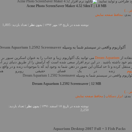
د طراحی و تولید نمایید.
Acme Photo ScreenSaver Maker 4.52 SilenT | 1.8 MB
تر…)
بندی:
محافظ صفحه نمایش
نوشته شده در تاريخ ۱۳ مهر ۱۳۹۲ |
بدون نظر
| تعداد بازدید: 1٫805
آکواریوم واقعی در سیستم شما به وسیله Dream Aquarium 1.2592 Screensaver
تفاده از
Dream Aquarium
می توانید یک آکواریوم زیبا و جذاب را به عنوان اسکرین سیور بر 
 خود داشته باشید . در این نرم افزار سعی شده است که آرامش را از طریق دنیای زیر آب
 منتقل کرده و تا حد امکان این تصور دز ذهن شما به وجود آید که با موجودات زنده و در واقع با
یوم
زنده در یک فضای حقیقی روبرو هستی
Dream Aquarium 1.2592 Screensaver | 12 MB
تر…)
بندی:
ابزار دسکتاپ
|
محافظ صفحه نمایش
نوشته شده در تاريخ ۱۷ اسفند ۱۳۹۱ |
بدون نظر
| تعداد بازدید:
2٫250
Aquarium Desktop 2007 Full + 3 Fish Packs