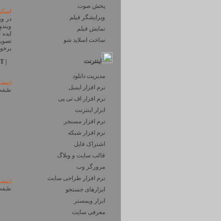
پخش صوت
اسکر
ویرایشگر فیلم
در وی
ویندو
نمایش فیلم
ایده 
ساخت اسلاید شو
تصوی
برخو
اینترنت
T |
مدیریت دانلود
(بیش
نرم افزار ایمیل
طبقه 
نرم افزار اف تی پی
ابزار اینترنت
نرم افزار مسنجر
نرم افزار شبکه
اشتراک فایل
قالب سایت و وبلاگ
مرورگر وب
نرم افزار طراحی سایت
(بیش
ابزارهای جستجو
طبقه 
ابزار وبمستر
معرفی سایت