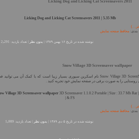
Licking Dog and Licking Cat Screensavers 2011
Licking Dog and Licking Cat Screensavers 2011 | 5.35 Mb
تر…)
بندی:
محافظ صفحه نمایش
نوشته شده در تاريخ ۱۶ بهمن ۱۳۸۹ |
بدون نظر
| تعداد بازدید: 2٫291
Snow Village 3D Screensaver wallpaper
Snow Village 3D ScreenSaver نام اسکرین سیوری بسیار زیبا است که با کمک آن می توانید
 روستایی را به صورت برفی در صفحه نمایش خود تجربه کنید .
ow Village 3D Screensaver wallpaper
3D Screensaver 1.1.0.2 Portable | Size : 33.7 Mb Rar 
& FS |
تر…)
بندی:
محافظ صفحه نمایش
نوشته شده در تاريخ ۵ دی ۱۳۸۹ |
بدون نظر
| تعداد بازدید: 1٫989