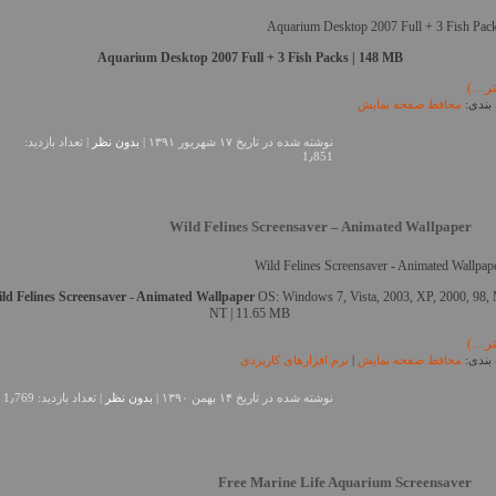
Aquarium Desktop 2007 Full + 3 Fish Packs | 148 MB
تر…)
بندی:
محافظ صفحه نمایش
نوشته شده در تاريخ ۱۷ شهریور ۱۳۹۱ |
بدون نظر
| تعداد بازدید:
1٫851
Wild Felines Screensaver – Animated Wallpaper
ld Felines Screensaver - Animated Wallpaper
OS: Windows 7, Vista, 2003, XP, 2000, 98,
NT | 11.65 MB
تر…)
بندی:
محافظ صفحه نمایش
|
نرم افزارهای کاربردی
نوشته شده در تاريخ ۱۴ بهمن ۱۳۹۰ |
بدون نظر
| تعداد بازدید: 1٫769
Free Marine Life Aquarium Screensaver