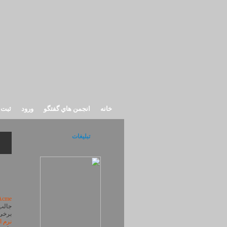
خانه
انجمن هاي گفتگو
ورود
ثبت 
تبلیغات
Acme
جالب
برخی 
نرم ا