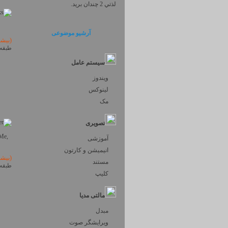
لذتي 2 چندان بريد.
آرشیو موضوعی
(بیش
طبقه 
سیستم عامل
ویندوز
لینوکس
مک
تصویری
 Me,
آموزشی
انیمیشن و کارتون
(بیش
مستند
طبقه 
کلیپ
مالتی مدیا
مبدل
ویرایشگر صوت