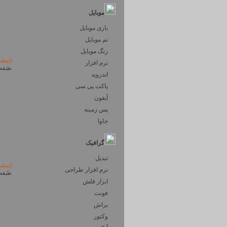
موبایل
بازی موبایل
تم موبایل
زنگ موبایل
(بیش
نرم افزار
طبقه 
اندروید
پاکت پی سی
آیفون
پس زمینه
جاوا
گرافیک
تبدیل
(بیش
نرم افزار طراحی
طبقه 
ابزار فلش
فونت
براش
وکتور