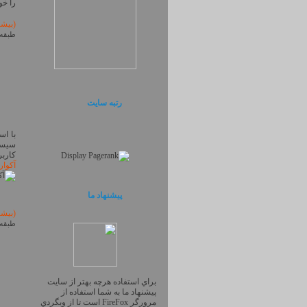
را خو
(بیش
طبقه 
رتبه سایت
با اس
سیستم
کاربر
آکوار
پیشنهاد ما
(بیش
طبقه 
براي استفاده هرچه بهتر از سايت
پيشنهاد ما به شما استفاده از
مرورگر FireFox است تا از وبگردي