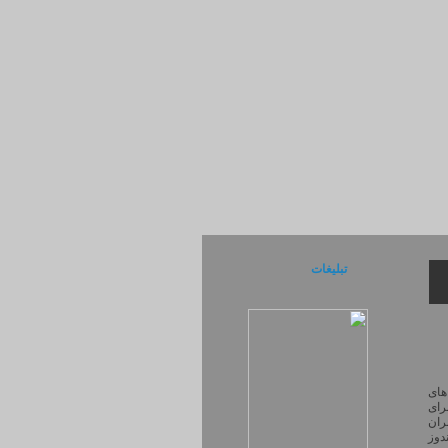
تبلیغات
های
رای
ران
ندوز