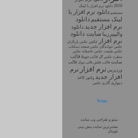
2010
دانلود نرم افزار با لينک
دانلود نرم افزار با
مستقيم
دانلود
لینک مستقیم
نرم افزار جديد
دانلود
سايت دانلود
والپیپرزیبا
نرم افزار
عکس
عکس بازیگران
عکس خوانندگان
عکس صفحه دسکتاپ
عکس طبیعت
عکس
عکس عاشقانه
قالب
قالب جوملا
منظره
عکس گل
سایت
قالب
قالب فلش
قالب نیوک
نرم افزار
نرم
وردپرس
افزار جديد
کاغذ
وکتور
دیواری
گالری عکس
پیوندها
سئو و طراحی وب سایت
معتبرترین سایت پیش بینی
فوتبال