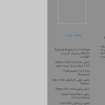
مطالب جديد
روی
 به
Personal Backup 6.1.11.0 Final
 یک
x86/x64 پشتیبان گیری از
د
اطلاعات
دانلود HitPaw Video Converter
1.0.0 برنامه تبدیل فرمت فیلم
ProPresenter 7.0.2 Free
Download
دانلود عکس گرافیکی Ode to Fall
Textures
دانلود وکتورHappy holi, vector
دانلود Adobe Flash Player
17.0.0.134 Final
دانلود نرم افزار Active File