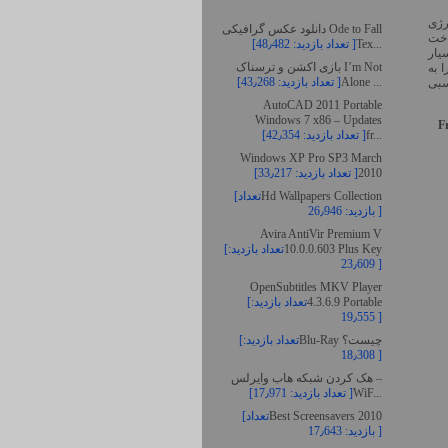
رژی
دانلود عکس گرافیکی Ode to Fall
اخت
Tex...
[تعداد بازدید: 48٫482 ]
یار
بازی اکشن و ترسناک I’m Not
 به
Alone ...
[تعداد بازدید: 43٫268 ]
سبی
AutoCAD 2011 Portable
Windows 7 x86 – Updates
F
fr...
[تعداد بازدید: 42٫354 ]
Windows XP Pro SP3 March
2010
[تعداد بازدید: 33٫217 ]
Hd Wallpapers Collection
[تعداد
بازدید: 26٫946 ]
Avira AntiVir Premium V
10.0.0.603 Plus Key
[تعداد بازدید:
23٫609 ]
OpenSubtitles MKV Player
4.3.6.9 Portable
[تعداد بازدید:
19٫555 ]
Blu-Ray چیست؟
[تعداد بازدید:
18٫308 ]
هک کردن شبکه هاب وایرلس –
WiF...
[تعداد بازدید: 17٫971 ]
Best Screensavers 2010
[تعداد
بازدید: 17٫643 ]