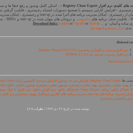
ی کلیدی نرم افزار Registry Clean Expert :
- اسکن کامل ویندوز و رفع خطا ها و سر
رجیستری - افزایش کارایی سیستم با تصحیح دستورات اشتباه رجیستری - قابلیت گرفتن ن
امه های
جاسوسی
و تروجان های پنهان شده در 
ی ساده و آسان - و …
HotFile
or
Vip-file
or
Letitbit
Download links:
بندی:
ابزار رجیستری
|
بهینه ساز
Related con
نرم افزارمدیریت و پاکسازی رجیستری با Registry Winner 6.8.9.19
نرم افزار مدیریت دی وی دی DVDFab 9.1.6.4
Better Related Posts 
ب ها:
Registry Clean Expert
,
افزایش سرعت ویندوز
,
افزایش سرعت کامپیوتر
,
برنامه ry Clean
E
,
بهینه سازی رجیستری
,
بهینه سازی رجیستری ویندوز
,
تعمیر رجیستری ویندوز
,
دانلود
,
دانلود y
Clean E
,
دانلود برنامه Registry Clean Expert
,
دانلود نرم افزار
,
دانلود نرم افزار با لینک مست
تری
,
مدیریت برنامه های start up
,
مدیریت برنامه های آغازین
,
نرم افزار بهبود رجیستری
,
نرم افزار ت
تری
,
پاکسازی رجیستری
نوشته شده در تاريخ ۲۲ دی ۱۳۸۹ |
نظرات (۱۱)