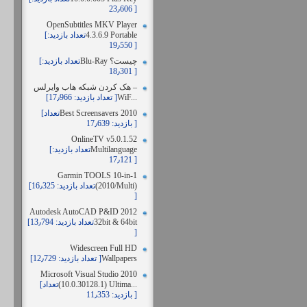
23٫606 ]
OpenSubtitles MKV Player
4.3.6.9 Portable
[تعداد بازدید:
19٫550 ]
Blu-Ray چیست؟
[تعداد بازدید:
18٫301 ]
هک کردن شبکه هاب وایرلس –
WiF...
[تعداد بازدید: 17٫966 ]
Best Screensavers 2010
[تعداد
بازدید: 17٫639 ]
OnlineTV v5.0.1.52
Multilanguage
[تعداد بازدید:
17٫121 ]
Garmin TOOLS 10-in-1
(2010/Multi)
[تعداد بازدید: 16٫325
]
Autodesk AutoCAD P&ID 2012
32bit & 64bit
[تعداد بازدید: 13٫794
]
Widescreen Full HD
Wallpapers
[تعداد بازدید: 12٫729 ]
Microsoft Visual Studio 2010
(10.0.30128.1) Ultima...
[تعداد
بازدید: 11٫353 ]