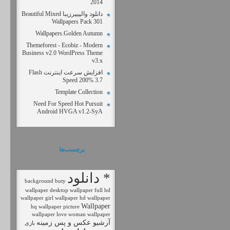
2014
دانلود والپیپرزیبا Beautiful Mixed
Wallpapers Pack 301
Wallpapers.Golden Autumn
Themeforest - Ecobiz - Modern
Business v2.0 WordPress Theme
v3.x
افزايش سرعت اينترنت Flash
Speed 200% 3.7
Template Collection
Need For Speed Hot Pursuit
Android HVGA v1.2-SyA
برچسب‌ها
* دانلود
background
buty
wallpaper
desktop wallpaper
full hd
wallpaper
girl wallpaper
hd wallpaper
Wallpaper
hq wallpaper
picture
wallpaper love
woman wallpaper
آرشیو عکس و پس زمینه
بازی