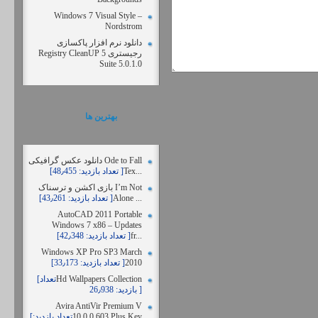
Windows 7 Visual Style –
Nordstrom
دانلود نرم افزار پاکسازی
رجیستری Registry CleanUP 5
Suite 5.0.1.0
بهترين ها
دانلود عکس گرافیکی Ode to Fall
Tex...
[تعداد بازدید: 48٫455 ]
بازی اکشن و ترسناک I’m Not
Alone ...
[تعداد بازدید: 43٫261 ]
AutoCAD 2011 Portable
Windows 7 x86 – Updates
fr...
[تعداد بازدید: 42٫348 ]
Windows XP Pro SP3 March
2010
[تعداد بازدید: 33٫173 ]
Hd Wallpapers Collection
[تعداد
بازدید: 26٫938 ]
Avira AntiVir Premium V
10.0.0.603 Plus Key
[تعداد بازدید: