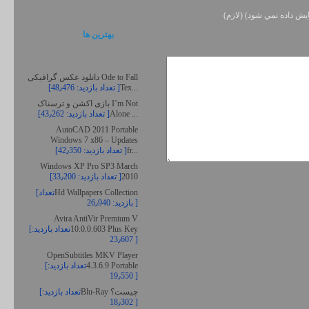
يش داده نمي شود) (لازم)
بهترين ها
دانلود عکس گرافیکی Ode to Fall
Tex...
[تعداد بازدید: 48٫476 ]
بازی اکشن و ترسناک I’m Not
Alone ...
[تعداد بازدید: 43٫262 ]
AutoCAD 2011 Portable
Windows 7 x86 – Updates
fr...
[تعداد بازدید: 42٫350 ]
Windows XP Pro SP3 March
2010
[تعداد بازدید: 33٫200 ]
Hd Wallpapers Collection
[تعداد
بازدید: 26٫940 ]
Avira AntiVir Premium V
10.0.0.603 Plus Key
[تعداد بازدید:
23٫607 ]
OpenSubtitles MKV Player
4.3.6.9 Portable
[تعداد بازدید:
19٫550 ]
Blu-Ray چیست؟
[تعداد بازدید:
18٫302 ]