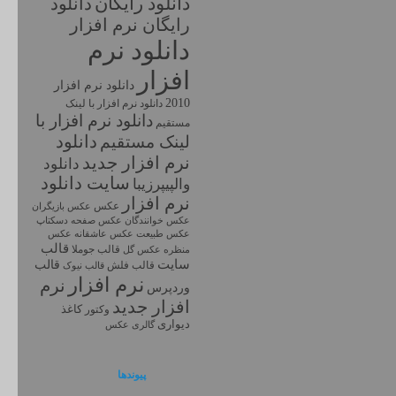
دانلود رايگان
دانلود
رايگان نرم افزار
دانلود نرم
افزار
دانلود نرم افزار
2010
دانلود نرم افزار با لينک
دانلود نرم افزار با
مستقيم
دانلود
لینک مستقیم
نرم افزار جديد
دانلود
سايت دانلود
والپیپرزیبا
نرم افزار
عکس
عکس بازیگران
عکس خوانندگان
عکس صفحه دسکتاپ
عکس طبیعت
عکس
عکس عاشقانه
قالب
قالب جوملا
منظره
عکس گل
سایت
قالب
قالب فلش
قالب نیوک
نرم افزار
نرم
وردپرس
افزار جديد
کاغذ
وکتور
دیواری
گالری عکس
پیوندها