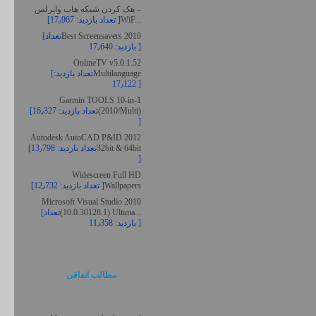
هک کردن شبکه هاب وایرلس –
WiF...
[تعداد بازدید: 17٫967 ]
Best Screensavers 2010
[تعداد
بازدید: 17٫640 ]
OnlineTV v5.0.1.52
Multilanguage
[تعداد بازدید:
17٫122 ]
Garmin TOOLS 10-in-1
(2010/Multi)
[تعداد بازدید: 16٫327
]
Autodesk AutoCAD P&ID 2012
32bit & 64bit
[تعداد بازدید: 13٫798
]
Widescreen Full HD
Wallpapers
[تعداد بازدید: 12٫732 ]
Microsoft Visual Studio 2010
(10.0.30128.1) Ultima...
[تعداد
بازدید: 11٫358 ]
مطالب اتفاقی