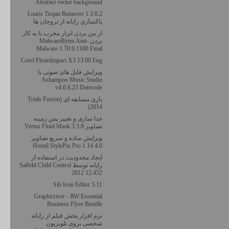
Abstract vector background
Loaris Trojan Remover 1.3.0.2
پاکسازی رایانه از تروجان ها
از بین بردن ابزار مخرب با به کار
بردن MalwareBytes Anti-
Malware 1.70.0.1100 Final
Corel PhotoImpact X3 13.00 Eng
ویرایش فایل های صوتی با
Ashampoo Music Studio
v4.0.8.23 Datecode
بازی مسابقه ای (Trials Fusion
(2014
جدا سازی و تغییر پس زمینه
تصاویر Vertus Fluid Mask 3.3.8
ویرایش ساده و سریع تصاویر
Hornil StylePix Pro 1.14.4.0
ایجاد محدودیت در استفاده از
رایانه توسط Salfeld Child Control
2012 12.452
Sib Icon Editor 5.11
Graphicriver - RW Essential
Business Flyer Bundle
نرم افزار پخش فیلم از رایانه
شخصی بروی تلویزیون