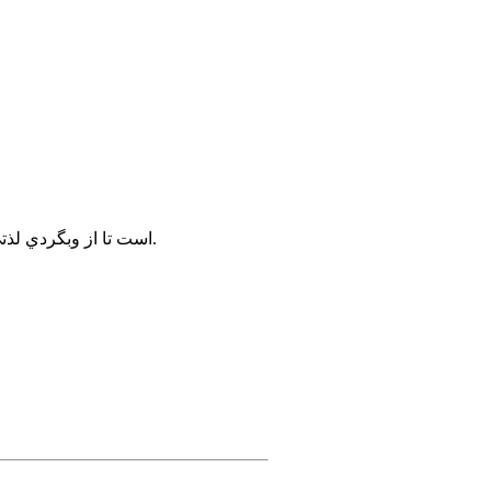
براي استفاده هرچه بهتر از سايت پيشنهاد ما به شما استفاده از مرورگر FireFox است تا از وبگردي لذتي 2 چندان بريد.