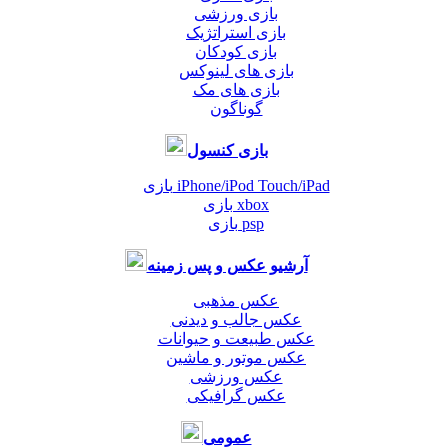
بازی ورزشی
بازی استراتژیک
بازی کودکان
بازی های لینوکس
بازی های مک
گوناگون
بازی کنسول
بازی iPhone/iPod Touch/iPad
بازی xbox
بازی psp
آرشیو عکس و پس زمینه
عکس مذهبی
عکس جالب و دیدنی
عکس طبیعت و حیوانات
عکس موتور و ماشین
عکس ورزشی
عکس گرافیکی
عمومی