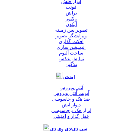
ابزار فلش
فونت
براش
وکتور
آیکون
تصویر پس زمینه
ویرایشگر تصویر
افکت گذاری
انیمیشن سازی
ساخت آلبوم
نمایش عکس
پلاگین
امنیتی
آنتی ویروس
آپدیت آنتی ویروس
ضد هک و جاسوسی
دیوار آتش
ابزار هک و جاسوسی
قفل گذار و امنیتی
سی دی/دی وی دی