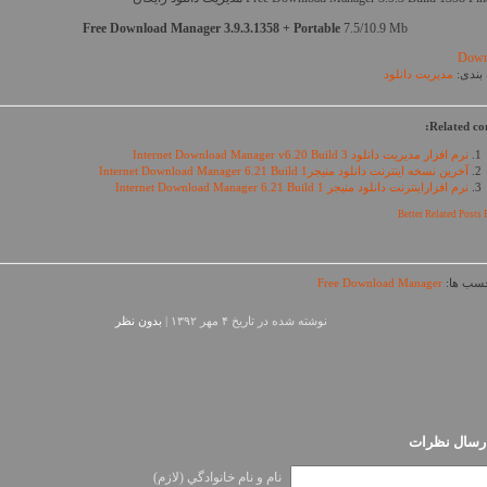
Free Download Manager 3.9.3.1358 + Portable
7.5/10.9 Mb
Down
بندی:
مدیریت دانلود
Related con
نرم افزار مدیریت دانلود Internet Download Manager v6.20 Build 3
آخرین نسخه اینترنت دانلود منیجرInternet Download Manager 6.21 Build 1
نرم افزاراینترنت دانلود منیجر Internet Download Manager 6.21 Build 1
Better Related Posts 
ب ها:
Free Download Manager
نوشته شده در تاريخ ۴ مهر ۱۳۹۲ |
بدون نظر
ارسال نظرات
نام و نام خانوادگي (لازم)