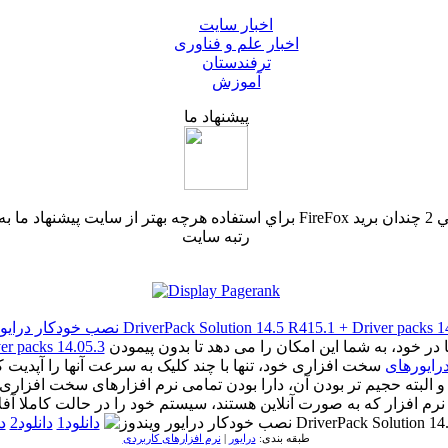
اخبار سایت
اخبار علم و فناوری
ترفندستان
آموزش
پیشنهاد ما
رتبه سایت
ار درایور ویندوز DriverPack Solution 14.5 R415.1 + Driver packs 14.05.3
با داشتن کاملترین و جدیدترین درایورها در خود، به شما این امکان را می دهد تا بدون پیمودن
er packs 14.05.3
رایورهای
سخت افزاری خود، تنها با چند کلیک به سرعت آنها را آپدیت کن
 و البته حجیم تر بودن آن، دارا بودن تمامی نرم افزارهای سخت افزاری
رم افزار که به صورت آنلاین هستند، سیستم خود را در حالت کاملا آفلای
دانلود1
دانلود2
دا
طبقه بندی:
درایور
|
نرم افزارهای کاربردی