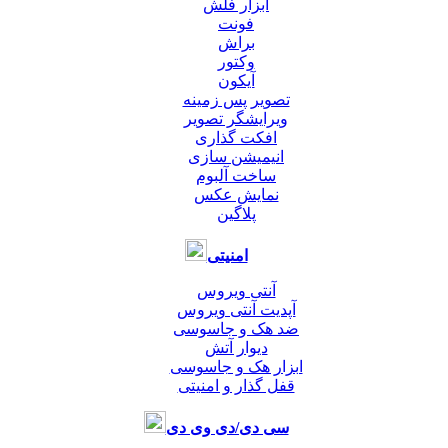
ابزار فلش
فونت
براش
وکتور
آیکون
تصویر پس زمینه
ویرایشگر تصویر
افکت گذاری
انیمیشن سازی
ساخت آلبوم
نمایش عکس
پلاگین
امنیتی
آنتی ویروس
آپدیت آنتی ویروس
ضد هک و جاسوسی
دیوار آتش
ابزار هک و جاسوسی
قفل گذار و امنیتی
سی دی/دی وی دی