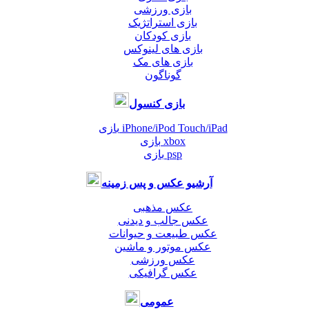
بازی ورزشی
بازی استراتژیک
بازی کودکان
بازی های لینوکس
بازی های مک
گوناگون
بازی کنسول
بازی iPhone/iPod Touch/iPad
بازی xbox
بازی psp
آرشیو عکس و پس زمینه
عکس مذهبی
عکس جالب و دیدنی
عکس طبیعت و حیوانات
عکس موتور و ماشین
عکس ورزشی
عکس گرافیکی
عمومی