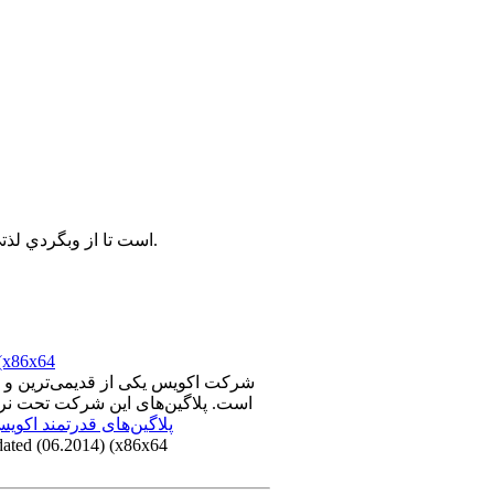
براي استفاده هرچه بهتر از سايت پيشنهاد ما به شما استفاده از مرورگر FireFox است تا از وبگردي لذتي 2 چندان بريد.
مجموعه پلاگی
شرکت اکویس یکی از قدیمی‌ترین و م
است. پلاگین‌های این شرکت تحت نرم 
پلاگین‌های قدرتمند اکوی