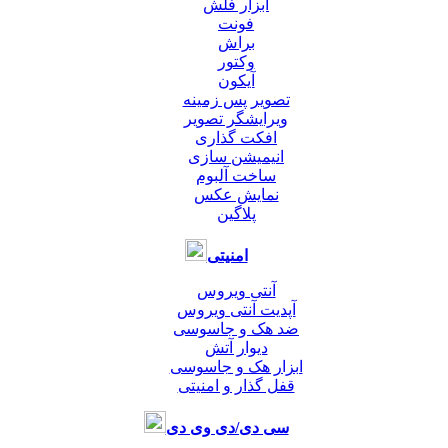
ابزار فلش
فونت
براش
وکتور
آیکون
تصویر پس زمینه
ویرایشگر تصویر
افکت گذاری
انیمیشن سازی
ساخت آلبوم
نمایش عکس
پلاگین
امنیتی
آنتی ویروس
آپدیت آنتی ویروس
ضد هک و جاسوسی
دیوار آتش
ابزار هک و جاسوسی
قفل گذار و امنیتی
سی دی/دی وی دی