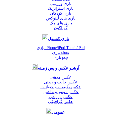
بازی ورزشی
بازی استراتژیک
بازی کودکان
بازی های لینوکس
بازی های مک
گوناگون
بازی کنسول
بازی iPhone/iPod Touch/iPad
بازی xbox
بازی psp
آرشیو عکس و پس زمینه
عکس مذهبی
عکس جالب و دیدنی
عکس طبیعت و حیوانات
عکس موتور و ماشین
عکس ورزشی
عکس گرافیکی
عمومی