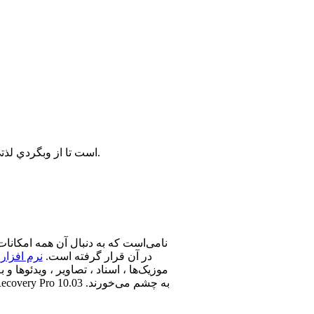
براي استفاده هرچه بهتر از سايت پيشنهاد ما به شما استفاده از مرورگر FireFox است تا از وبگردي لذتي 2 چندان بريد.
در آن قرار گرفته است.
نرم افزا
موزیک‌ها ، اسناد ، تصاویر ، ویدئوها و 
بازیابی آن‌ها از دیگر خصوصیاتی هستند که در TotalRecovery Pro به چشم می‌خورند.