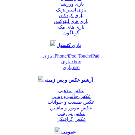
بازی ورزشی
بازی استراتژیک
بازی کودکان
بازی های لینوکس
بازی های مک
گوناگون
بازی کنسول
بازی iPhone/iPod Touch/iPad
بازی xbox
بازی psp
آرشیو عکس و پس زمینه
عکس مذهبی
عکس جالب و دیدنی
عکس طبیعت و حیوانات
عکس موتور و ماشین
عکس ورزشی
عکس گرافیکی
عمومی