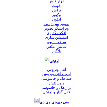
ابزار فلش
فونت
براش
وکتور
آیکون
تصویر پس زمینه
ویرایشگر تصویر
افکت گذاری
انیمیشن سازی
ساخت آلبوم
نمایش عکس
پلاگین
امنیتی
آنتی ویروس
آپدیت آنتی ویروس
ضد هک و جاسوسی
دیوار آتش
ابزار هک و جاسوسی
قفل گذار و امنیتی
سی دی/دی وی دی