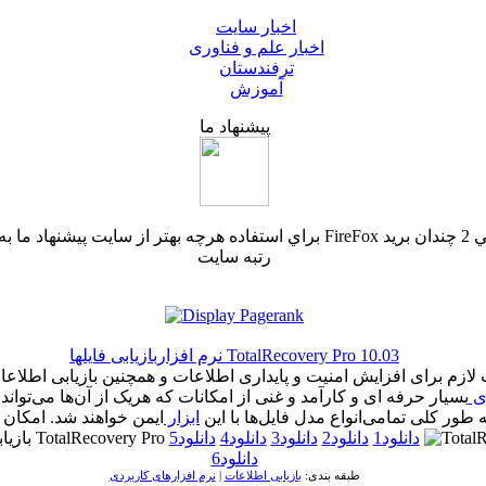
اخبار سایت
اخبار علم و فناوری
ترفندستان
آموزش
پیشنهاد ما
رتبه سایت
نرم افزاربازیابی فایلها TotalRecovery Pro 10.03
ری
بسیار حرفه ای و کارآمد و غنی از امکانات که هریک از آن‌ها می‌تواند
به طور کلی تمامی‌انواع مدل فایل‌ها با این
ابزار
ایمن خواهند شد. امکان ت
دانلود1
دانلود2
دانلود3
دانلود4
دانلود5
دانلود6
طبقه بندی:
بازیابی اطلاعات
|
نرم افزارهای کاربردی