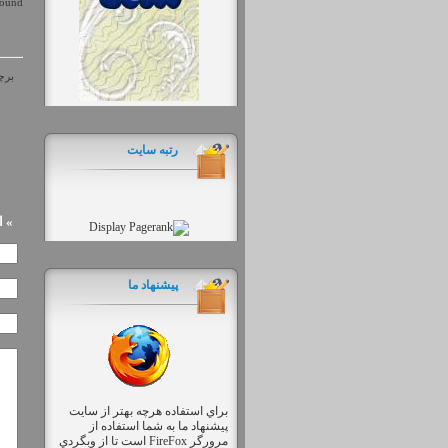
ound.
برچس
رتبه سایت
» 
پیشنهاد ما
براي استفاده هرچه بهتر از سايت
پيشنهاد ما به شما استفاده از
مرورگر FireFox است تا از وبگردي