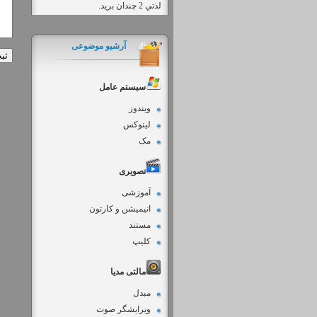
لذتي 2 چندان بريد.
آرشیو موضوعی
سیستم عامل
ویندوز
لینوکس
مک
تصویری
آموزشی
انیمیشن و کارتون
مستند
کلیپ
مالتی مدیا
مبدل
ویرایشگر صوت