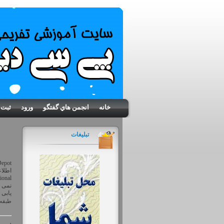
خانه
انجمن هاي گفتگو
ورود
ثبت 
تبلیغات
epot
اطلاع
نمی گ
یابی 
طبقه 