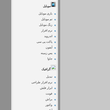
موبایل
بازی موبایل
تم موبایل
زنگ موبایل
نرم افزار
اندروید
پاکت پی سی
آیفون
پس زمینه
جاوا
گرافیک
تبدیل
نرم افزار طراحی
ابزار فلش
فونت
براش
وکتور