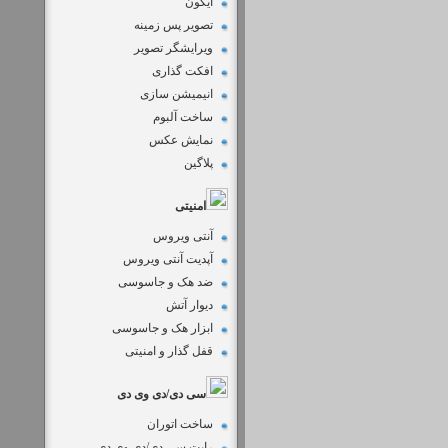
آیکون
تصویر پس زمینه
ویرایشگر تصویر
افکت گذاری
انیمیشن سازی
ساخت آلبوم
نمایش عکس
پلاگین
امنیتی
آنتی ویروس
آپدیت آنتی ویروس
ضد هک و جاسوسی
دیوار آتش
ابزار هک و جاسوسی
قفل گذار و امنیتی
سی دی/دی وی دی
ساخت اتوران
رایت سی دی/دی وی دی