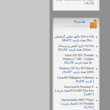
1.6.2.32
بهترين ها
دانلود عکس گرافیکی Ode to Fall
Tex...
[تعداد بازدید: 48٫475 ]
بازی اکشن و ترسناک I’m Not
Alone ...
[تعداد بازدید: 43٫262 ]
AutoCAD 2011 Portable
Windows 7 x86 – Updates
fr...
[تعداد بازدید: 42٫350 ]
Windows XP Pro SP3 March
2010
[تعداد بازدید: 33٫197 ]
Hd Wallpapers Collection
[تعداد
بازدید: 26٫939 ]
Avira AntiVir Premium V
10.0.0.603 Plus Key
[تعداد بازدید:
23٫607 ]
OpenSubtitles MKV Player
4.3.6.9 Portable
[تعداد بازدید:
19٫550 ]