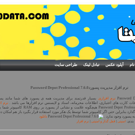
نام
آپلود عکس
تبادل لینک
طراحی سایت
نرم افزار مدیریت پسوردPassword Depot Professional 7.6.0
Password D
نرم افزاری
بسیار قدرتمند برای مدیریت همه ی پسورد های شما مانند پس
ات کارت های اعتباری، اطلاعات محرمانه، اسناد و لایسنس نرم افزارها می باشد .
نرم اف
Password Depot Professional هیچگونه علامت و نشانی از پسورد بر روی RAM 
ذارد بنابراین حتی اگر کامپیوتر شما توسط یک هکر مورد استفاده قرار بگیرد باز هم امکان 
به پسورد وجود ندارد .
دانلود
بندی:
امنیتی
|
قفل گذار و امنیتی
|
نرم افزار