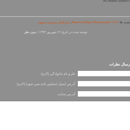
No related content f
ب ها:
Password Depot Professional 7.6.0
,
نرم افزار مدیریت پسورد
نوشته شده در تاريخ ۲۶ شهریور ۱۳۹۳ |
بدون نظر
ارسال نظرات
نام و نام خانوادگي (لازم)
آدرس ايميل (نمايش داده نمي شود) (لازم)
آدرس سايت