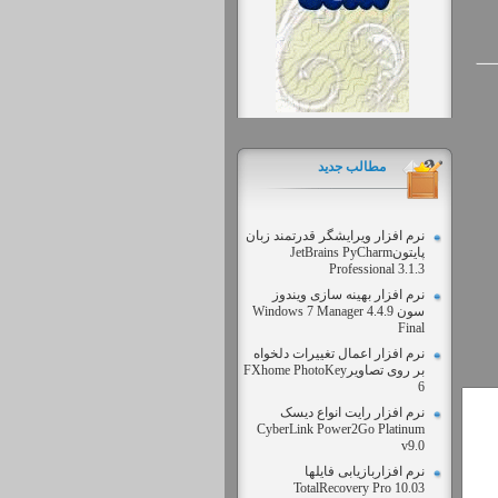
مطالب جديد
نرم افزار ویرایشگر قدرتمند زبان
پایتونJetBrains PyCharm
Professional 3.1.3
نرم افزار بهینه سازی ویندوز
سون Windows 7 Manager 4.4.9
Final
نرم افزار اعمال تغییرات دلخواه
بر روی تصاویرFXhome PhotoKey
6
نرم افزار رایت انواع دیسک
CyberLink Power2Go Platinum
v9.0
نرم افزاربازیابی فایلها
TotalRecovery Pro 10.03