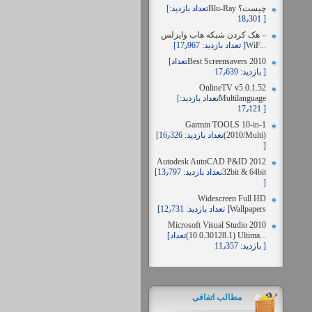
Blu-Ray چیست؟
[تعداد بازدید:
18٫301 ]
هک کردن شبکه هاب وایرلس –
WiF...
[تعداد بازدید: 17٫967 ]
Best Screensavers 2010
[تعداد
بازدید: 17٫639 ]
OnlineTV v5.0.1.52
Multilanguage
[تعداد بازدید:
17٫121 ]
Garmin TOOLS 10-in-1
(2010/Multi)
[تعداد بازدید: 16٫326
]
Autodesk AutoCAD P&ID 2012
32bit & 64bit
[تعداد بازدید: 13٫797
]
Widescreen Full HD
Wallpapers
[تعداد بازدید: 12٫731 ]
Microsoft Visual Studio 2010
(10.0.30128.1) Ultima...
[تعداد
بازدید: 11٫357 ]
مطالب اتفاقی