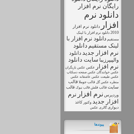
رايگان نرم افزار
دانلود نرم
افزار
دانلود نرم افزار
2010
دانلود نرم افزار با لينک
دانلود نرم افزار با
مستقيم
دانلود
لینک مستقیم
نرم افزار جديد
دانلود
سايت دانلود
والپیپرزیبا
نرم افزار
عکس
عکس بازیگران
عکس خوانندگان
عکس صفحه دسکتاپ
عکس طبیعت
عکس
عکس عاشقانه
قالب
قالب جوملا
منظره
عکس گل
سایت
قالب
قالب فلش
قالب نیوک
نرم افزار
نرم
وردپرس
افزار جديد
کاغذ
وکتور
دیواری
گالری عکس
پیوندها