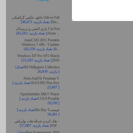
دانلود عکس گرافیکی Ode to Fall
Tex...
[تعداد بازدید: 48٫473 ]
بازی اکشن و ترسناک I’m Not
Alone ...
[تعداد بازدید: 43٫262 ]
AutoCAD 2011 Portable
Windows 7 x86 – Updates
fr...
[تعداد بازدید: 42٫350 ]
Windows XP Pro SP3 March
2010
[تعداد بازدید: 33٫193 ]
Hd Wallpapers Collection
[تعداد
بازدید: 26٫939 ]
Avira AntiVir Premium V
10.0.0.603 Plus Key
[تعداد بازدید:
23٫607 ]
OpenSubtitles MKV Player
4.3.6.9 Portable
[تعداد بازدید:
19٫550 ]
Blu-Ray چیست؟
[تعداد بازدید:
18٫301 ]
هک کردن شبکه هاب وایرلس –
WiF...
[تعداد بازدید: 17٫967 ]
Best Screensavers 2010
[تعداد