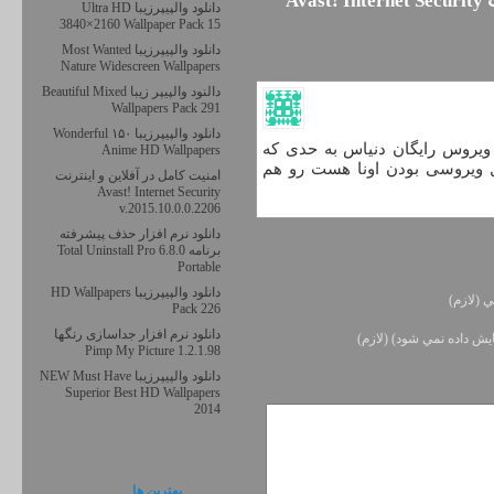
يك نظر به امنیت کامل در آفلاین و اینترنت Avast! Internet Security
دانلود والپیپرزیبا Ultra HD
3840×2160 Wallpaper Pack 15
دانلود والپیپرزیبا Most Wanted
Nature Widescreen Wallpapers
دالنود والپیپر زیبا Beautiful Mixed
Wallpapers Pack 291
دانلود والپیپرزیبا ۱۵۰ Wonderful
 ویروس رایگان دنیاس به حدی که
Anime HD Wallpapers
 ویروسی بودن اونا هست رو هم
امنیت کامل در آفلاین و اینترنت
Avast! Internet Security
v.2015.10.0.0.2206
دانلود نرم افزار حذف پیشرفته
برنامه Total Uninstall Pro 6.8.0
Portable
دانلود والپیپرزیبا HD Wallpapers
ي (لازم)
Pack 226
دانلود نرم افزار جداسازی رنگها
يش داده نمي شود) (لازم)
Pimp My Picture 1.2.1.98
دانلود والپیپرزیبا NEW Must Have
Superior Best HD Wallpapers
2014
بهترين ها