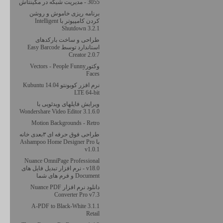
3055 - مدیریت شبکه در مکینتاش
برنامه ریزی خاموش و روشن
کردن کامپیوتر با Intelligent
Shutdown 3.2.1
طراحی و ساخت بارکدهای
استاندارد توسط Easy Barcode
Creator 2.0.7
وکتورVectors - People Funny
Faces
نرم افزر کوبونتو Kubuntu 14.04
LTE 64-bit
ویرایش فایلهای ویدئویی با
Wondershare Video Editor 3.1.6.0
Motion Backgrounds - Retro
طراحی فوق حرفه ای ۳بعدی خانه
با Ashampoo Home Designer Pro
v1.0.1
Nuance OmniPage Professional
v18.0 - نرم افزار تبدیل فایل های
Document و فرم های شما
دانلود نرم افزار Nuance PDF
Converter Pro v7.3
A-PDF to Black-White 3.1.1
Retail