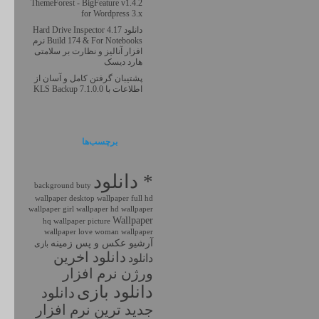
ThemeForest - BigFeature v1.4.2
for Wordpress 3.x
دانلود Hard Drive Inspector 4.17
Build 174 & For Notebooks نرم
افزار آنالیز و نظارت بر سلامتی
هارد دیسک
پشتیبان گرفتن کامل و آسان از
اطلاعات با KLS Backup 7.1.0.0
برچسب‌ها
* دانلود
background
buty
wallpaper
desktop wallpaper
full hd
wallpaper
girl wallpaper
hd wallpaper
Wallpaper
hq wallpaper
picture
wallpaper love
woman wallpaper
آرشیو عکس و پس زمینه
بازی
دانلود اخرين
دانلود
ورژن نرم افزار
دانلود بازی
دانلود
جديد ترين نرم افزار