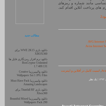
عات حساسی مانند شماره و رمزهای
 های پرداخت آنلاین اقدام کند.
ود2
مطالب جديد
دانلود بازی WWE 2K15 برای
XBOX360
دانلود نرم افزار رمزنگاری فایل ها
BoxCryptor Unlimited
1.7.409.131
Ava
,
امنیت کامل در آفلاین و اینترنت
دانلود والپیپرزیبا Creative
Wallpapers Set 1 JPG Files
يك نظر
دانلود واپیپرزیبا Must Have Pack
Amazing Landscapes
دانلود بازی Titanfall RF برای
Xbox360
دانلود والپیپرزیبا Beautiful Mixed
Wallpapers Pack 290