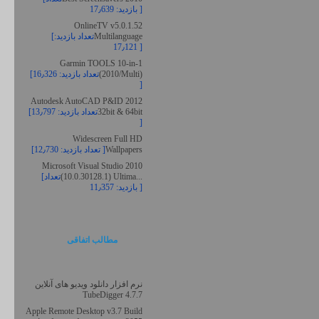
بازدید: 17٫639 ]
OnlineTV v5.0.1.52
Multilanguage
[تعداد بازدید:
17٫121 ]
Garmin TOOLS 10-in-1
(2010/Multi)
[تعداد بازدید: 16٫326
]
Autodesk AutoCAD P&ID 2012
32bit & 64bit
[تعداد بازدید: 13٫797
]
Widescreen Full HD
Wallpapers
[تعداد بازدید: 12٫730 ]
Microsoft Visual Studio 2010
(10.0.30128.1) Ultima...
[تعداد
بازدید: 11٫357 ]
مطالب اتفاقی
نرم افزار دانلود ویدیو های آنلاین
TubeDigger 4.7.7
Apple Remote Desktop v3.7 Build