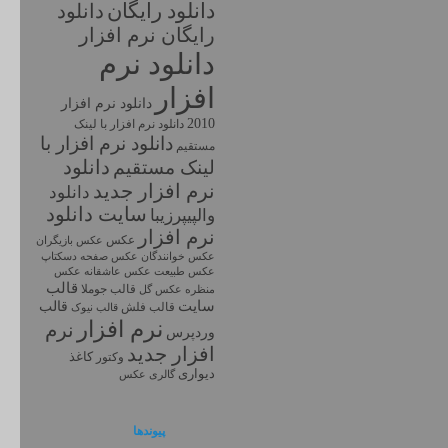
دانلود رايگان
دانلود
رايگان نرم افزار
دانلود نرم
افزار
دانلود نرم افزار
2010
دانلود نرم افزار با لينک
دانلود نرم افزار با
مستقيم
دانلود
لینک مستقیم
نرم افزار جديد
دانلود
سايت دانلود
والپیپرزیبا
نرم افزار
عکس
عکس بازیگران
عکس خوانندگان
عکس صفحه دسکتاپ
عکس طبیعت
عکس
عکس عاشقانه
قالب
قالب جوملا
منظره
عکس گل
سایت
قالب
قالب فلش
قالب نیوک
نرم افزار
نرم
وردپرس
افزار جديد
کاغذ
وکتور
دیواری
گالری عکس
پیوندها