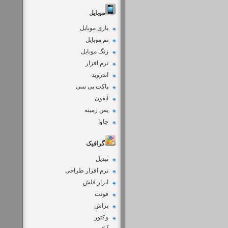
موبایل
بازی موبایل
تم موبایل
زنگ موبایل
نرم افزار
اندروید
پاکت پی سی
آیفون
پس زمینه
جاوا
گرافیک
تبدیل
نرم افزار طراحی
ابزار فلش
فونت
براش
وکتور