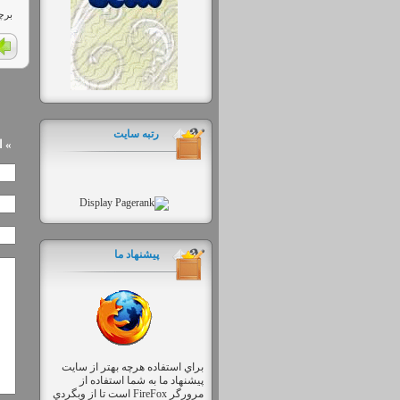
برچس
رتبه سایت
» 
پیشنهاد ما
براي استفاده هرچه بهتر از سايت
پيشنهاد ما به شما استفاده از
مرورگر FireFox است تا از وبگردي