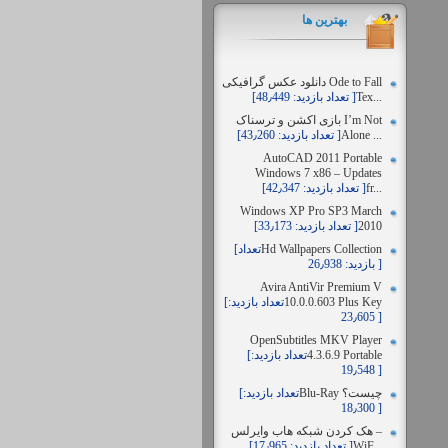
بهترين ها
دانلود عکس گرافیکی Ode to Fall
Tex...
[تعداد بازدید: 48٫449 ]
بازی اکشن و ترسناک I’m Not
Alone ...
[تعداد بازدید: 43٫260 ]
AutoCAD 2011 Portable
Windows 7 x86 – Updates
fr...
[تعداد بازدید: 42٫347 ]
Windows XP Pro SP3 March
2010
[تعداد بازدید: 33٫173 ]
Hd Wallpapers Collection
[تعداد
بازدید: 26٫938 ]
Avira AntiVir Premium V
10.0.0.603 Plus Key
[تعداد بازدید:
23٫605 ]
OpenSubtitles MKV Player
4.3.6.9 Portable
[تعداد بازدید:
19٫548 ]
Blu-Ray چیست؟
[تعداد بازدید:
18٫300 ]
هک کردن شبکه هاب وایرلس –
WiF...
[تعداد بازدید: 17٫965 ]