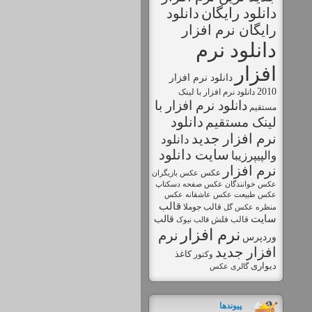
دانلود رايگان
دانلود
رايگان نرم افزار
دانلود نرم
افزار
دانلود نرم افزار
2010
دانلود نرم افزار با لينک
دانلود نرم افزار با
مستقيم
دانلود
لینک مستقیم
نرم افزار جديد
دانلود
سايت دانلود
والپیپرزیبا
نرم افزار
عکس
عکس بازیگران
عکس خوانندگان
عکس صفحه دسکتاپ
عکس طبیعت
عکس
عکس عاشقانه
قالب
قالب جوملا
منظره
عکس گل
سایت
قالب
قالب فلش
قالب نیوک
نرم افزار
نرم
وردپرس
افزار جديد
کاغذ
وکتور
دیواری
گالری عکس
پیوندها