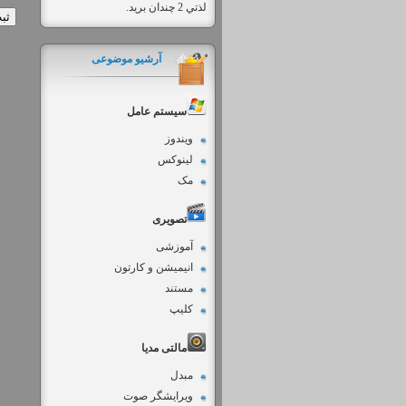
لذتي 2 چندان بريد.
آرشیو موضوعی
سیستم عامل
ویندوز
لینوکس
مک
تصویری
آموزشی
انیمیشن و کارتون
مستند
کلیپ
مالتی مدیا
مبدل
ویرایشگر صوت