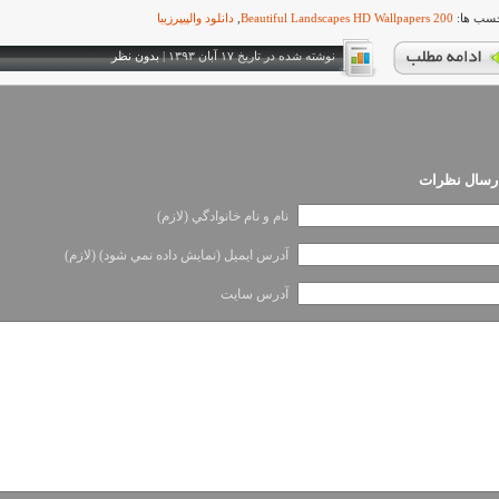
ب ها:
200 Beautiful Landscapes HD Wallpapers
,
دانلود والپیپرزیبا
نوشته شده در تاريخ ۱۷ آبان ۱۳۹۳ |
بدون نظر
ارسال نظرات
نام و نام خانوادگي (لازم)
آدرس ايميل (نمايش داده نمي شود) (لازم)
آدرس سايت