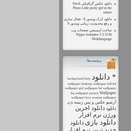
دانلود عکس گرافیکی Stock
Photo Little pretty girl in the
nature
دانلود کرک ویندوز 8 - فعال سازی
و رفع محدودیت زمانی ویندوز 8
ساخت انیمیشن صفحات وب
Hippo Animator 3.3.5136
Multilanguage
برچسب‌ها
* دانلود
background
buty
wallpaper
desktop wallpaper
full hd
wallpaper
girl wallpaper
hd wallpaper
Wallpaper
hq wallpaper
picture
wallpaper love
woman wallpaper
آرشیو عکس و پس زمینه
بازی
دانلود اخرين
دانلود
ورژن نرم افزار
دانلود بازی
دانلود
جديد ترين نرم افزار