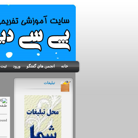
خانه
انجمن هاي گفتگو
ورود
ثبت 
تبلیغات
طبقه 
ound.