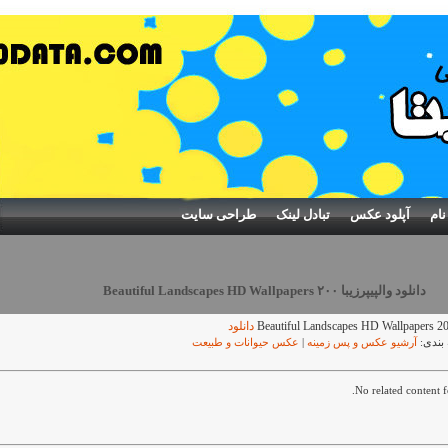
نام
آپلود عکس
تبادل لینک
طراحی سایت
دانلود والپیپرزیبا ۲۰۰ Beautiful Landscapes HD Wallpapers
دانلود
بندی:
آرشیو عکس و پس زمینه
|
عکس حیوانات و طبیعت
No related content f