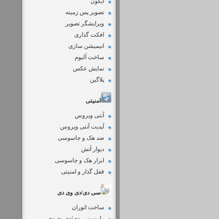
آیکون
تصویر پس زمینه
ویرایشگر تصویر
افکت گذاری
انیمیشن سازی
ساخت آلبوم
نمایش عکس
پلاگین
امنیتی
آنتی ویروس
آپدیت آنتی ویروس
ضد هک و جاسوسی
دیوار آتش
ابزار هک و جاسوسی
قفل گذار و امنیتی
سی دی/دی وی دی
ساخت اتوران
رایت سی دی/دی وی دی