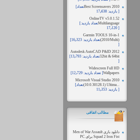
Best Screensavers 2010
[تعداد
بازدید: 17٫638 ]
OnlineTV v5.0.1.52
Multilanguage
[تعداد بازدید:
17٫120 ]
Garmin TOOLS 10-in-1
(2010/Multi)
[تعداد بازدید: 16٫323
]
Autodesk AutoCAD P&ID 2012
32bit & 64bit
[تعداد بازدید: 13٫793
]
Widescreen Full HD
Wallpapers
[تعداد بازدید: 12٫729 ]
Microsoft Visual Studio 2010
(10.0.30128.1) Ultima...
[تعداد
بازدید: 11٫353 ]
مطالب اتفاقی
دانلود بازی Men of War Assault
Squad 2 Iron Fist برای PC