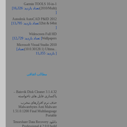
Garmin TOOLS 10-in-1
(2010/Multi)
[تعداد بازدید: 16٫326
]
Autodesk AutoCAD P&ID 2012
32bit & 64bit
[تعداد بازدید: 13٫795
]
Widescreen Full HD
Wallpapers
[تعداد بازدید: 12٫729 ]
Microsoft Visual Studio 2010
(10.0.30128.1) Ultima...
[تعداد
بازدید: 11٫355 ]
مطالب اتفاقی
3.1.4.32 Baisvik Disk Cleaner –
پاکسازی فایل های ناخواسته
حذف نرم افزارهای مخرب
Malwarebytes Anti Malware
1.51.0.1200 Final Multilanguage
Portable
دانلود Tenorshare Data Recovery
Professional 4.2.0.0 build