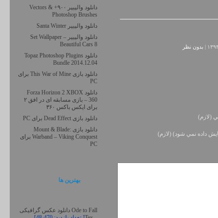
دانلود والپیپر ۹۰۰+ Vectors &
Photoshop Brushes
دانلود والپیپر Santa Winter
دانلود والپیپر – Set Wallpaper
Beautiful Cars 8
بدون نظر
دانلود Topaz Photoshop Plugins
Bundle 2014.12.04
دانلود بازی This War of Mine برای
PC
دانلود Forza Horizon 2 XBOX
360 – بازی مسابقه ای در افق ۲
برای ایکس باکس ۳۶۰
ي (لازم)
دانلود بازی Dead Effect برای PC
دانلود بازی Mount & Blade:
يش داده نمي شود) (لازم)
Warband – Viking Conquest برای
PC
بهترين ها
دانلود عکس گرافیکی Ode to Fall
Tex...
[تعداد بازدید: 48٫470 ]