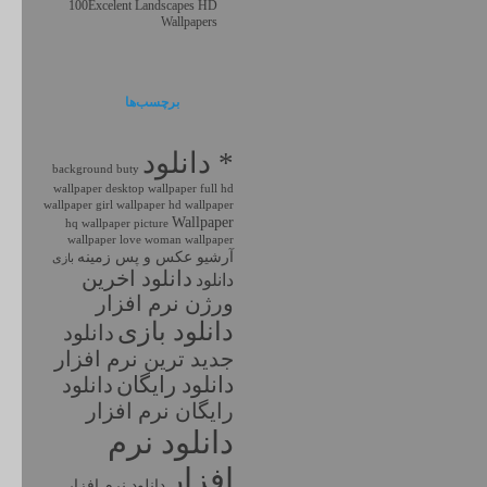
100Excelent Landscapes HD
Wallpapers
برچسب‌ها
* دانلود
background
buty
wallpaper
desktop wallpaper
full hd
wallpaper
girl wallpaper
hd wallpaper
Wallpaper
hq wallpaper
picture
wallpaper love
woman wallpaper
آرشیو عکس و پس زمینه
بازی
دانلود اخرين
دانلود
ورژن نرم افزار
دانلود بازی
دانلود
جديد ترين نرم افزار
دانلود رايگان
دانلود
رايگان نرم افزار
دانلود نرم
افزار
دانلود نرم افزار