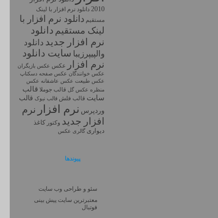
2010
دانلود نرم افزار با لينک
دانلود نرم افزار با
مستقيم
دانلود
لینک مستقیم
نرم افزار جديد
دانلود
سايت دانلود
والپیپرزیبا
نرم افزار
عکس
عکس بازیگران
عکس خوانندگان
عکس صفحه دسکتاپ
عکس طبیعت
عکس
عکس عاشقانه
قالب
قالب جوملا
منظره
عکس گل
سایت
قالب
قالب فلش
قالب نیوک
نرم افزار
نرم
وردپرس
افزار جديد
کاغذ
وکتور
دیواری
گالری عکس
پیوندها
سئو و طراحی وب سایت
معتبرترین سایت پیش بینی
فوتبال