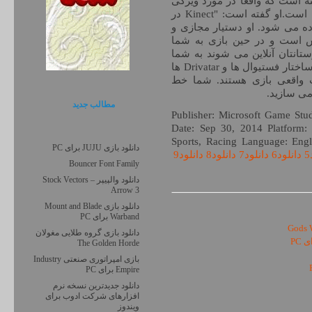
Ralph Ful در مصاحبه با Examiner گفته است که واقعا در مورد ویژگی
های Kinect و قابلیت های گیم پلی هیجان زده است.او گفته است: "Kinect در
ب یک ویژگی به نام ANNA استفاده می شود. او دستیار مجازی و
است و در حین بازی به شما
تانتان آنلاین می شوند به شما
خبر می دهد." این بازی،دارای داستان نیست و ساختار فستیوال ها و Drivatar ها
 واقعی بازی هستند. شما خط
می سازید.
مطالب جديد
Publisher: Microsoft Game Stu
Date: Sep 30, 2014 Platform
Sports, Racing Language: Engli
دانلود بازی JUJU برای PC
دانلود6
دانلود7
دانلود8
دانلود9
Bouncer Font Family
دانلود والپیپر Stock Vectors –
Arrow 3
دانلود بازی Mount and Blade
Warband برای PC
دانلود بازی گروه طلایی مغولان
The Golden Horde
بازی امپراتوری صنعتی Industry
Empire برای PC
دانلود جدیدترین نسخه نرم
افزارهای شرکت ادوب برای
ویندوز