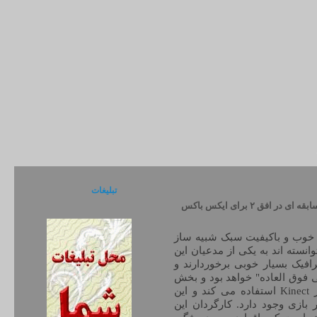
تبلیغات
دانلود Forza Horizon 2 XBOX 360 – بازی مسابقه ای در افق ۲ برای ایکس باکس
 خوب و باکیفیت سبک شبیه ساز
انسته اند به یکی از مدعیان این
شوند. سری بازی های Forza از گرافیک بسیار خوبی برخوردارند و
 و هوایی فوق العاده" خواهد بود و بخش
Co-Op ویژه ای نیز خواهد داشت. این بازی از Kinect استفاده می کند و این
ده در قالب یک دستیار به نام ANNA در بازی وجود دارد. کارگردان این