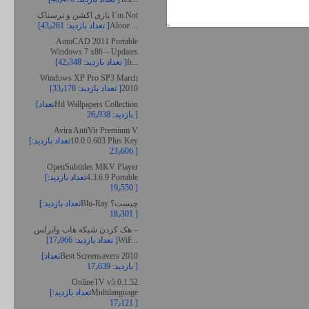
بازی اکشن و ترسناک I’m Not
Alone ...
[تعداد بازدید: 43٫261 ]
AutoCAD 2011 Portable
Windows 7 x86 – Updates
fr...
[تعداد بازدید: 42٫348 ]
Windows XP Pro SP3 March
2010
[تعداد بازدید: 33٫178 ]
Hd Wallpapers Collection
[تعداد
بازدید: 26٫938 ]
Avira AntiVir Premium V
10.0.0.603 Plus Key
[تعداد بازدید:
23٫606 ]
OpenSubtitles MKV Player
4.3.6.9 Portable
[تعداد بازدید:
19٫550 ]
Blu-Ray چیست؟
[تعداد بازدید:
18٫301 ]
هک کردن شبکه هاب وایرلس –
WiF...
[تعداد بازدید: 17٫966 ]
Best Screensavers 2010
[تعداد
بازدید: 17٫639 ]
OnlineTV v5.0.1.52
Multilanguage
[تعداد بازدید:
17٫121 ]