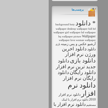
برچسب‌ها
* دانلود
background
buty
wallpaper
desktop wallpaper
full hd
wallpaper
girl wallpaper
hd wallpaper
Wallpaper
hq wallpaper
picture
wallpaper love
woman wallpaper
آرشیو عکس و پس زمینه
بازی
دانلود اخرين
دانلود
ورژن نرم افزار
دانلود بازی
دانلود
جديد ترين نرم افزار
دانلود رايگان
دانلود
رايگان نرم افزار
دانلود نرم
افزار
دانلود نرم افزار
2010
دانلود نرم افزار با لينک
دانلود نرم افزار با
مستقيم