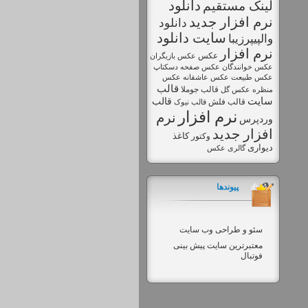
دانلود
لینک مستقیم
نرم افزار جديد
دانلود
سايت دانلود
والپیپرزیبا
نرم افزار
عکس
عکس بازیگران
عکس خوانندگان
عکس صفحه دسکتاپ
عکس طبیعت
عکس
عکس عاشقانه
قالب
قالب جوملا
منظره
عکس گل
سایت
قالب
قالب فلش
قالب نیوک
نرم افزار
نرم
وردپرس
افزار جديد
کاغذ
وکتور
دیواری
گالری عکس
پیوندها
سئو و طراحی وب سایت
معتبرترین سایت پیش بینی
فوتبال