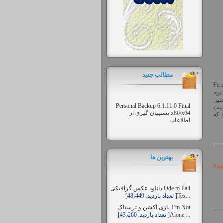
مطالب جديد
Per
نرم
چنین
Personal Backup 6.1.11.0 Final
ینت
x86/x64 پشتیبان گیری از
 که
اطلاعات
بهترين ها
Para (
دانلود عکس گرافیکی Ode to Fall
Tex...
[تعداد بازدید: 48٫449 ]
بازی اکشن و ترسناک I’m Not
Alone ...
[تعداد بازدید: 43٫260 ]