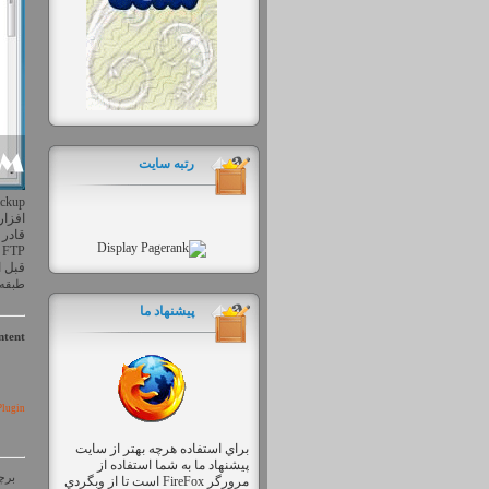
رتبه سایت
قادر 
P
قبل 
طبقه 
پیشنهاد ما
tent:
Plugin
براي استفاده هرچه بهتر از سايت
پيشنهاد ما به شما استفاده از
برچس
مرورگر FireFox است تا از وبگردي