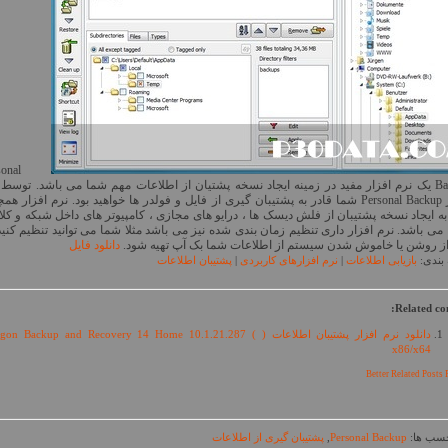
sonal
Backup یک نرم افزار مفید در زمینه ایجاد نسخه پشتیان از اطلاعات مهم شما می باشد. توسط 
افزار Personal Backup شما قادر به پشتیبان گیری از فایل و فولدر ها خواهید بود. نرم افزار هم
به ایجاد نسخه پشتیبان از فلش دیسک ها ، درایو های مجازی ، کامپیوتر های داخل شبکه و کلا
FT می باشد. نرم افزار داری تنظیم زمان بندی شده نیز می باشد مثلا شما می توانید تنظیم کنید
از روشن یا خاموش شدن سیستم از اطلاعات شما بک آپ تهیه شود.
دانلود فایل
بندی:
بازیابی اطلاعات
|
نرم افزارهای کاربردی
|
پشتیبان اطلاعات
Related con
دانلود نرم افزار پشتیبان اطلاعات ( gon Backup and Recovery 14 Home 10.1.21.287
x86/x64
Better Related Posts 
ب ها:
Personal Backup
,
پشتیبان گیری از اطلاعات