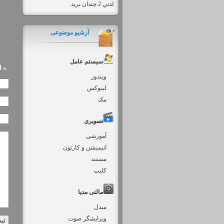
لذتي 2 چندان بريد.
آرشیو موضوعی
سیستم عامل
» 
ویندوز
لینوکس
مک
تصویری
آموزشی
انیمیشن و کارتون
مستند
کلیپ
مالتی مدیا
مبدل
ویرایشگر صوت