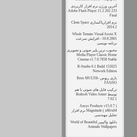
آخرین ورژن نرم افزار کاربردی
Adobe Flash Player 11.2.202.233
Final
نرم افزارپاکسازی Clean Space
2014.2
Whole Tomato Visual Assist X
10.8.2001 - افزایش سرعت
برنامه نویسی
محبوب ترین پلیر صوتی و تصویری
Media Player Classic Home
Cinema v1.7.0.7858 Stable
R-Studio 6.1 Build 152025
Network Edition
بازی ریوس Reus MULTi6-
FASiSO
ترکیب فایل های صوتی با هم
توسط Boilsoft Video Joiner
7.02.1
( Ansys Products v15.0.7
Magnitude ( x86/x64 نرم افزار
تحلیل مهندسی
دانلود والپیپر World of Beautiful
Animals Wallpapers