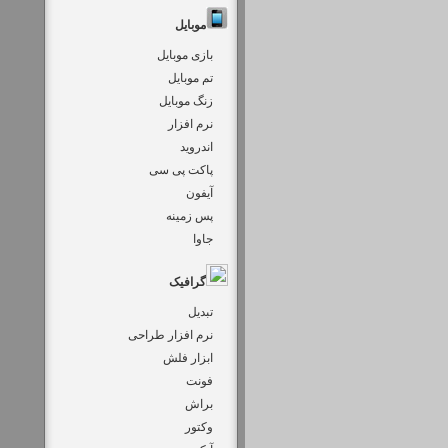
موبایل
بازی موبایل
تم موبایل
زنگ موبایل
نرم افزار
اندروید
پاکت پی سی
آیفون
پس زمینه
جاوا
گرافیک
تبدیل
نرم افزار طراحی
ابزار فلش
فونت
براش
وکتور