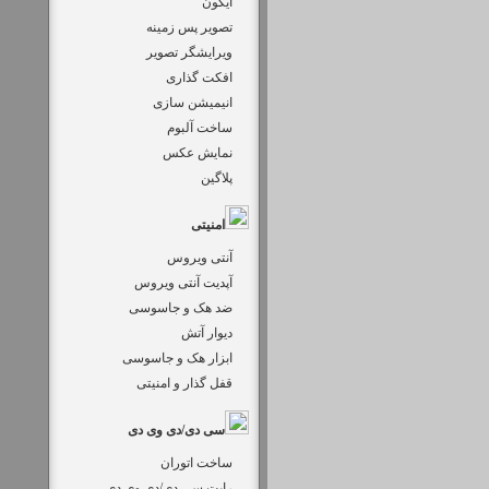
آیکون
تصویر پس زمینه
ویرایشگر تصویر
افکت گذاری
انیمیشن سازی
ساخت آلبوم
نمایش عکس
پلاگین
امنیتی
آنتی ویروس
آپدیت آنتی ویروس
ضد هک و جاسوسی
دیوار آتش
ابزار هک و جاسوسی
قفل گذار و امنیتی
سی دی/دی وی دی
ساخت اتوران
رایت سی دی/دی وی دی