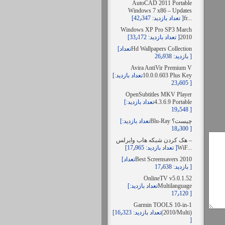
AutoCAD 2011 Portable
Windows 7 x86 – Updates
fr...
[تعداد بازدید: 42٫347 ]
Windows XP Pro SP3 March
2010
[تعداد بازدید: 33٫172 ]
Hd Wallpapers Collection
[تعداد
بازدید: 26٫938 ]
Avira AntiVir Premium V
10.0.0.603 Plus Key
[تعداد بازدید:
23٫605 ]
OpenSubtitles MKV Player
4.3.6.9 Portable
[تعداد بازدید:
19٫548 ]
Blu-Ray چیست؟
[تعداد بازدید:
18٫300 ]
هک کردن شبکه هاب وایرلس –
WiF...
[تعداد بازدید: 17٫965 ]
Best Screensavers 2010
[تعداد
بازدید: 17٫638 ]
OnlineTV v5.0.1.52
Multilanguage
[تعداد بازدید:
17٫120 ]
Garmin TOOLS 10-in-1
(2010/Multi)
[تعداد بازدید: 16٫323
]