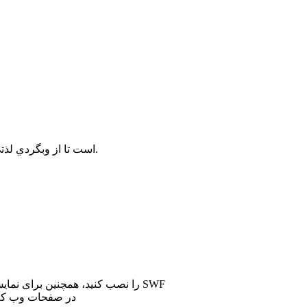
براي استفاده هرچه بهتر از سايت پيشنهاد ما به شما استفاده از مرورگر FireFox است تا از وبگردي لذتي 2 چندان بريد.
در صفحات وب که 