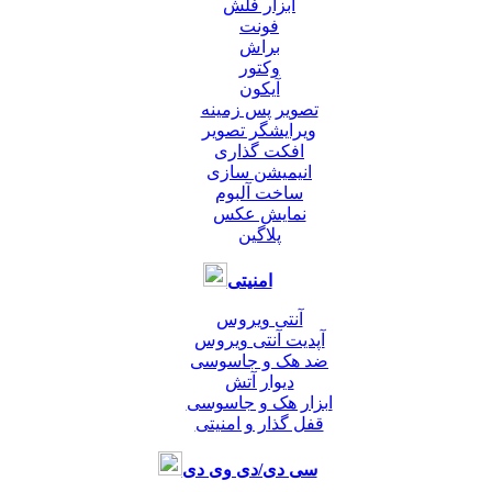
ابزار فلش
فونت
براش
وکتور
آیکون
تصویر پس زمینه
ویرایشگر تصویر
افکت گذاری
انیمیشن سازی
ساخت آلبوم
نمایش عکس
پلاگین
امنیتی
آنتی ویروس
آپدیت آنتی ویروس
ضد هک و جاسوسی
دیوار آتش
ابزار هک و جاسوسی
قفل گذار و امنیتی
سی دی/دی وی دی