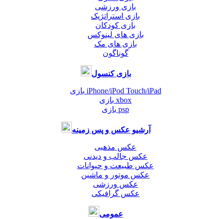
بازی ورزشی
بازی استراتژیک
بازی کودکان
بازی های لینوکس
بازی های مک
گوناگون
بازی کنسول
بازی iPhone/iPod Touch/iPad
بازی xbox
بازی psp
آرشیو عکس و پس زمینه
عکس مذهبی
عکس جالب و دیدنی
عکس طبیعت و حیوانات
عکس موتور و ماشین
عکس ورزشی
عکس گرافیکی
عمومی