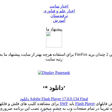
اخبار سایت
اخبار علم و فناوری
ترفندستان
آموزش
پیشنهاد ما
رتبه سایت
‘* دانلود’
دانلود Adobe Flash Player 17.0.0.134 Final
را نصب کنید، همچنین برای نمایش فایلهای SWF
Flash Player
باید
SWF
برای مشاهده کلیپ های فلش و فایلهای
تقریباً در تمام صفحات وب به چشم میخورد نصب این برنامه ضروری 