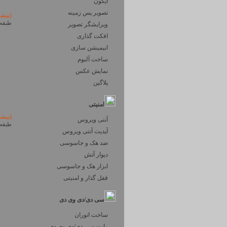
آیکون
تصویر پس زمینه
(بیش
طبقه 
ویرایشگر تصویر
افکت گذاری
انیمیشن سازی
ساخت آلبوم
نمایش عکس
پلاگین
امنیتی
(بیش
آنتی ویروس
طبقه 
آپدیت آنتی ویروس
ضد هک و جاسوسی
دیوار آتش
ابزار هک و جاسوسی
قفل گذار و امنیتی
سی دی/دی وی دی
ساخت اتوران
رایت سی دی/دی وی دی