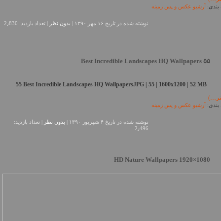
بندی:
آرشیو عکس و پس زمینه
نوشته شده در تاريخ ۱۶ مهر ۱۳۹۰ |
بدون نظر
| تعداد بازدید: 2٫830
۵۵ Best Incredible Landscapes HQ Wallpapers
55 Best Incredible Landscapes HQ WallpapersJPG | 55 | 1600x1200 | 52 MB
تر…)
بندی:
آرشیو عکس و پس زمینه
نوشته شده در تاريخ ۴ شهریور ۱۳۹۰ |
بدون نظر
| تعداد بازدید:
2٫496
HD Nature Wallpapers 1920×1080