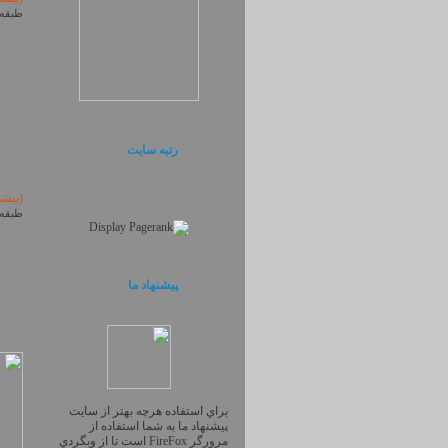
طبقه 
رتبه سایت
(بیش
طبقه 
پیشنهاد ما
براي استفاده هرچه بهتر از سايت
پيشنهاد ما به شما استفاده از
مرورگر FireFox است تا از وبگردي