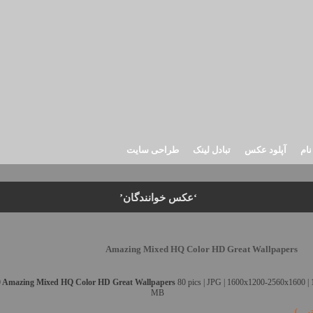
نام
آپلود عکس
تبادل لینک
طراحی سایت
‘عکس خوانندگان’
Amazing Mixed HQ Color HD Great Wallpapers
0 Amazing Mixed HQ Color HD Great Wallpapers
80 pics | JPG | 1600x1200-2560x1600 | 
MB
تر…)