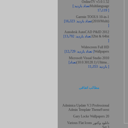
OnlineTV v5.0.1.52
Multilanguage
[تعداد بازدید:
17٫119 ]
Garmin TOOLS 10-in-1
(2010/Multi)
[تعداد بازدید: 16٫323
]
Autodesk AutoCAD P&ID 2012
32bit & 64bit
[تعداد بازدید: 13٫792
]
Widescreen Full HD
Wallpapers
[تعداد بازدید: 12٫729 ]
Microsoft Visual Studio 2010
(10.0.30128.1) Ultima...
[تعداد
بازدید: 11٫353 ]
مطالب اتفاقی
Adminica Update V.3 Professional
Admin Template ThemeForest
20 Gary Locke Wallpapers
دانلود وکتور Various Flat Icons
Set 3