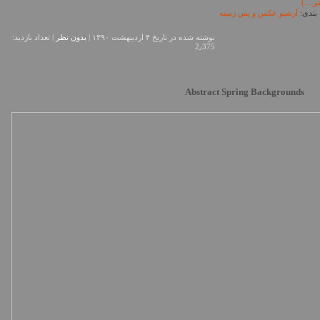
تر…)
بندی:
آرشیو عکس و پس زمینه
نوشته شده در تاريخ ۴ اردیبهشت ۱۳۹۰ |
بدون نظر
| تعداد بازدید:
2٫375
Abstract Spring Backgrounds