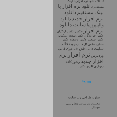
2010
دانلود نرم افزار با لينک
دانلود نرم افزار با
مستقيم
دانلود
لینک مستقیم
نرم افزار جديد
دانلود
سايت دانلود
والپیپرزیبا
نرم افزار
عکس
عکس بازیگران
عکس خوانندگان
عکس صفحه دسکتاپ
عکس طبیعت
عکس
عکس عاشقانه
قالب
قالب جوملا
منظره
عکس گل
سایت
قالب
قالب فلش
قالب نیوک
نرم افزار
نرم
وردپرس
افزار جديد
کاغذ
وکتور
دیواری
گالری عکس
پیوندها
سئو و طراحی وب سایت
معتبرترین سایت پیش بینی
فوتبال