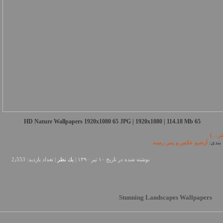
65 JPG | 1920x1080 | 114.18 Mb
65 HD Nature Wallpapers 1920x1080
تر…)
بندی:
آرشیو عکس و پس زمینه
نوشته شده در تاريخ ۱۰ تیر ۱۳۹۰ |
يك نظر
| تعداد بازدید: 2٫553
Stunning Landscapes Wallpapers