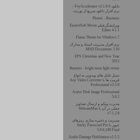
دانلود FeyAccelerator v2.1.0.0 –
نرم افزار دانلود سریع از تورنت
Photos - Business
ویرایشگرفیلم EasiestSoft Movie
Editor 4.1.1
Flame Theme for Windows 7
نرم افزار مدیریت اسناد و مدارک
MSD Documents 3.10
EPS Christmas and New Year
2012
Banners - bright neon light vector
تبدیل فایل های ویدویی به انواع
فرمت ها با Any Video Converter
Professional v3.3.9
Active Disk Image Professional
5.6.2
مديرت وبكم و ارسال تصاویر
جعلی در آن با WebcamMax
v7.1.2.8
مدیریت و ذخیره سازی رمزهای
عبور با Sticky Password Pro
5.0.6.249 Final
Audio Damage DubStation v1.5.2