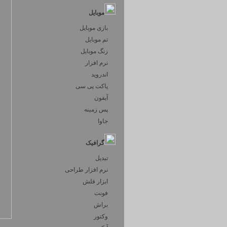
موبایل
بازی موبایل
تم موبایل
زنگ موبایل
نرم افزار
اندروید
پاکت پی سی
آیفون
پس زمینه
جاوا
گرافیک
تبدیل
نرم افزار طراحی
ابزار فلش
فونت
براش
وکتور