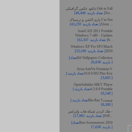
دانلود عکس گرافیکی Ode to Fall
Tex...
[تعداد بازدید: 48٫448 ]
بازی اکشن و ترسناک I’m Not
Alone ...
[تعداد بازدید: 43٫259 ]
AutoCAD 2011 Portable
Windows 7 x86 – Updates
fr...
[تعداد بازدید: 42٫347 ]
Windows XP Pro SP3 March
2010
[تعداد بازدید: 33٫169 ]
Hd Wallpapers Collection
[تعداد
بازدید: 26٫938 ]
Avira AntiVir Premium V
10.0.0.603 Plus Key
[تعداد بازدید:
23٫605 ]
OpenSubtitles MKV Player
4.3.6.9 Portable
[تعداد بازدید:
19٫548 ]
Blu-Ray چیست؟
[تعداد بازدید:
18٫300 ]
هک کردن شبکه هاب وایرلس –
WiF...
[تعداد بازدید: 17٫965 ]
Best Screensavers 2010
[تعداد
بازدید: 17٫638 ]