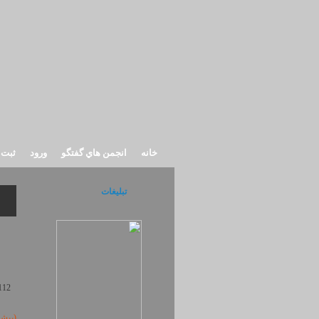
خانه
انجمن هاي گفتگو
ورود
ثبت 
تبلیغات
112
(بیش