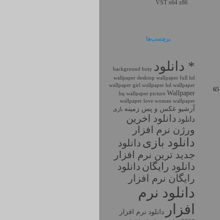
VST x64 x86
برچسب‌ها
* دانلود
background
buty
wallpaper
desktop wallpaper
full hd
wallpaper
girl wallpaper
hd wallpaper
65
Wallpaper
hq wallpaper
picture
wallpaper love
woman wallpaper
آرشیو عکس و پس زمینه
بازی
دانلود اخرين
دانلود
ورژن نرم افزار
دانلود بازی
دانلود
جديد ترين نرم افزار
دانلود رايگان
دانلود
رايگان نرم افزار
دانلود نرم
افزار
دانلود نرم افزار