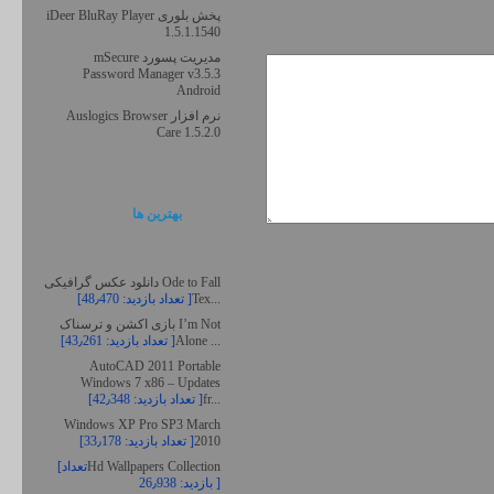
پخش بلوری iDeer BluRay Player
1.5.1.1540
مدیریت پسورد mSecure
Password Manager v3.5.3
Android
نرم افزار Auslogics Browser
Care 1.5.2.0
بهترين ها
دانلود عکس گرافیکی Ode to Fall
Tex...
[تعداد بازدید: 48٫470 ]
بازی اکشن و ترسناک I’m Not
Alone ...
[تعداد بازدید: 43٫261 ]
AutoCAD 2011 Portable
Windows 7 x86 – Updates
fr...
[تعداد بازدید: 42٫348 ]
Windows XP Pro SP3 March
2010
[تعداد بازدید: 33٫178 ]
Hd Wallpapers Collection
[تعداد
بازدید: 26٫938 ]