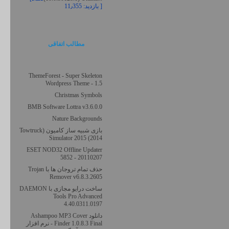
بازدید: 11٫355 ]
مطالب اتفاقی
ThemeForest - Super Skeleton
Wordpress Theme - 1.5
Christmas Symbols
BMB Software Lottra v3.6.0.0
Nature Backgrounds
بازی شبیه ساز کامیون (Towtruck
Simulator 2015 (2014
ESET NOD32 Offline Updater
5852 - 20110207
حذف تمام تروجان ها با Trojan
Remover v6.8.3.2605
ساخت درایو مجازی با DAEMON
Tools Pro Advanced
4.40.0311.0197
دانلود Ashampoo MP3 Cover
Finder 1.0.8.3 Final - نرم افزار