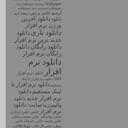
Wallpaper
hq wallpaper
picture
wallpaper love
woman wallpaper
آرشیو عکس و پس زمینه
بازی
دانلود اخرين
دانلود
ورژن نرم افزار
دانلود بازی
دانلود
جديد ترين نرم افزار
دانلود رايگان
دانلود
رايگان نرم افزار
دانلود نرم
افزار
دانلود نرم افزار
2010
دانلود نرم افزار با لينک
دانلود نرم افزار با
مستقيم
دانلود
لینک مستقیم
نرم افزار جديد
دانلود
سايت دانلود
والپیپرزیبا
نرم افزار
عکس
عکس بازیگران
عکس خوانندگان
عکس صفحه دسکتاپ
عکس طبیعت
عکس
عکس عاشقانه
قالب
قالب جوملا
منظره
عکس گل