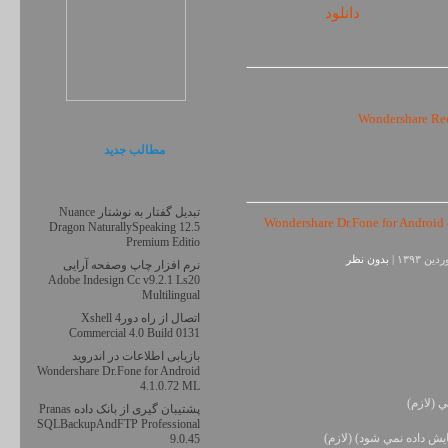
دانلود
مطالب جديد
تبدیل گفتار به نوشتار Nuance
Dragon NaturallySpeaking 12.5
Premium Editio
بدون نظر
نرم افزار چاپ وصفحه آرایی
Adobe Indesign Cc v9.2.1 Ls20
Multilingual
اتصال از راه دورXshell 4
Commercial 4.0 Build 0131
بازیابی اطلاعات در اندروید
Wondershare Dr.Fone for Android
4.1.0.72 ML
ي (لازم)
پشتیبان گیری از بانک داده Pranas
SQLBackupAndFTP Professional
يش داده نمي شود) (لازم)
9.0.45