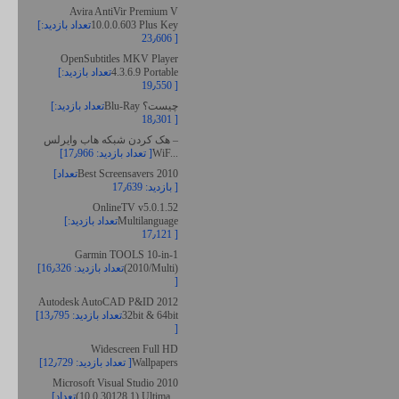
Avira AntiVir Premium V
10.0.0.603 Plus Key
[تعداد بازدید:
23٫606 ]
OpenSubtitles MKV Player
4.3.6.9 Portable
[تعداد بازدید:
19٫550 ]
Blu-Ray چیست؟
[تعداد بازدید:
18٫301 ]
هک کردن شبکه هاب وایرلس –
WiF...
[تعداد بازدید: 17٫966 ]
Best Screensavers 2010
[تعداد
بازدید: 17٫639 ]
OnlineTV v5.0.1.52
Multilanguage
[تعداد بازدید:
17٫121 ]
Garmin TOOLS 10-in-1
(2010/Multi)
[تعداد بازدید: 16٫326
]
Autodesk AutoCAD P&ID 2012
32bit & 64bit
[تعداد بازدید: 13٫795
]
Widescreen Full HD
Wallpapers
[تعداد بازدید: 12٫729 ]
Microsoft Visual Studio 2010
(10.0.30128.1) Ultima...
[تعداد