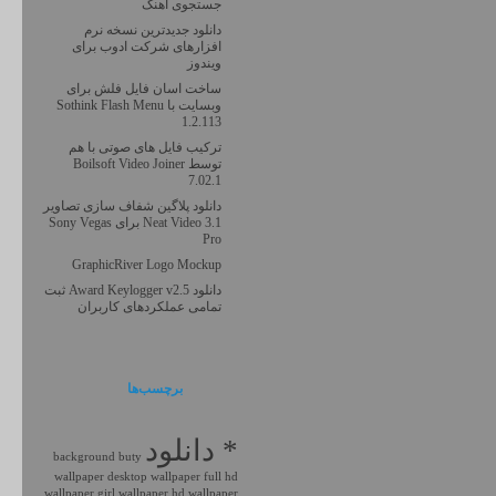
جستجوی آهنگ
دانلود جدیدترین نسخه نرم
افزارهای شرکت ادوب برای
ویندوز
ساخت اسان فایل فلش برای
وبسایت با Sothink Flash Menu
1.2.113
ترکیب فایل های صوتی با هم
توسط Boilsoft Video Joiner
7.02.1
دانلود پلاگین شفاف سازی تصاویر
Neat Video 3.1 برای Sony Vegas
Pro
GraphicRiver Logo Mockup
دانلود Award Keylogger v2.5 ثبت
تمامی عملکردهای کاربران
برچسب‌ها
* دانلود
background
buty
wallpaper
desktop wallpaper
full hd
wallpaper
girl wallpaper
hd wallpaper