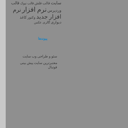
سایت
قالب
قالب فلش
قالب نیوک
نرم افزار
نرم
وردپرس
افزار جديد
کاغذ
وکتور
دیواری
گالری عکس
پیوندها
سئو و طراحی وب سایت
معتبرترین سایت پیش بینی
فوتبال